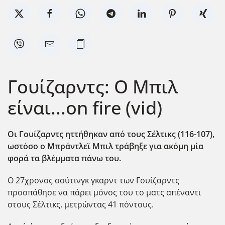
Γουίζαρντς: Ο Μπιλ
είναι...on fire (vid)
Oι Γουίζαρντς ηττήθηκαν από τους Σέλτικς (116-107),
ωστόσο ο Μπράντλεϊ Μπιλ τράβηξε για ακόμη μία
φορά τα βλέμματα πάνω του.
Ο 27χρονος σούτινγκ γκαρντ των Γουίζαρντς
προσπάθησε να πάρει μόνος του το ματς απέναντι
στους Σέλτικς, μετρώντας 41 πόντους.