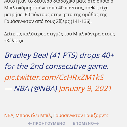
Αυτό ήταν το δεύτερο διαδοχικό ματς στο οποίο ο
Μπιλ σκόραρε πάνω από 40 πόντους, καθώς είχε
μετρήσει 60 πόντους στην ήττα της ομάδας της
Γουάσινγκτον από τους Σίξερς (141-136).
Δείτε τις καλύτερες στιγμές του Μπιλ κόντρα στους
«Κέλτες»:
Bradley Beal (41 PTS) drops 40+
for the 2nd consecutive game.
pic.twitter.com/CcHRxZM1kS
— NBA (@NBA)
January 9, 2021
NBA
,
Μπράντλεϊ Μπιλ
,
Γουάσινγκτον Γουίζαρντς
ΠΡΟΗΓΟΎΜΕΝΟ
ΕΠΌΜΕΝΟ