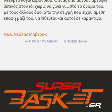
Ντένβερ λόγω κορονοϊού, Ο ένας από αυτούς βρέθηκε
θετικός στον ιό, χωρίς να γίνει γνωστό το όνομα του,
με τους άλλους δύο, από την στιγμή που είχαν άμεση
επαφή μαζί του, να τίθενται και αυτοί σε καραντίνα.
ΝΒΑ
,
Ντάλας Μάβερικς
ΠΡΟΗΓΟΎΜΕΝΟ
ΕΠΌΜΕΝΟ