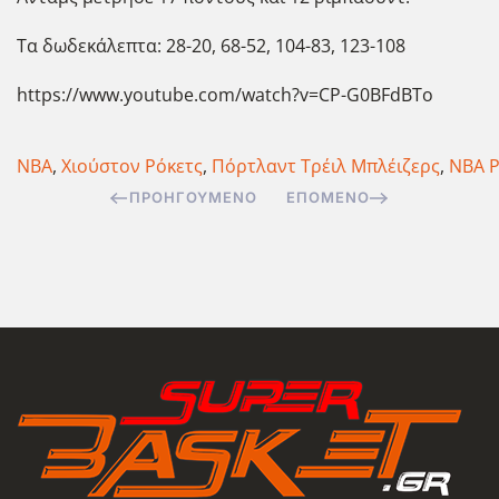
Τα δωδεκάλεπτα: 28-20, 68-52, 104-83, 123-108
https://www.youtube.com/watch?v=CP-G0BFdBTo
NBA
,
Χιούστον Ρόκετς
,
Πόρτλαντ Τρέιλ Μπλέιζερς
,
NBA P
ΠΡΟΗΓΟΎΜΕΝΟ
ΕΠΌΜΕΝΟ