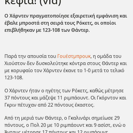
κέφια! (vid)
Ο Χάρντεν πραγματοποίησε εξαιρετική εμφάνιση και
έβαλε μπροστά στη σειρά τους Ρόκετς, οι οποίοι
επιβλήθηκαν με 123-108 των Θάντερ.
Παρά την απουσία του
Γουέστμπρουκ
, η ομάδα του
Χιούστον δεν δυσκολεύτηκε κόντρα στους Θάντερ και
με κορυφαίο τον Χάρντεν έκανε το 1-0 μετά το τελικό
123-108.
Ο Χάρντεν ήταν ο ηγέτης των Ρόκετς, καθώς μέτρησε
37 πόντους και μάζεψε 11 ριμπάουντ. Οι Γκόρντον και
Γκριν πέτυχαν από 22 πόντους έκαστος.
Από τη μεριά των Θάντερ, ο Γκαλινάρι σημείωσε 29
πόντους, ο Πολ 20 με 10 ριμπάουντ και 9 ασίστ, ενώ ο
Άνταμς μέτρησε 17 πόντους και 12 ριμπάουντ.