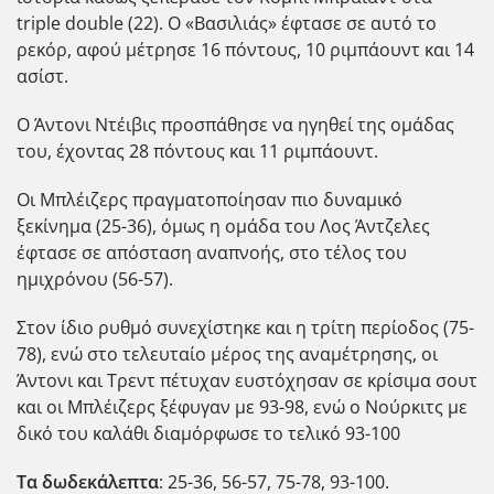
triple double (22). Ο «Βασιλιάς» έφτασε σε αυτό το
ρεκόρ, αφού μέτρησε 16 πόντους, 10 ριμπάουντ και 14
ασίστ.
Ο Άντονι Ντέιβις προσπάθησε να ηγηθεί της ομάδας
του, έχοντας 28 πόντους και 11 ριμπάουντ.
Οι Μπλέιζερς πραγματοποίησαν πιο δυναμικό
ξεκίνημα (25-36), όμως η ομάδα του Λος Άντζελες
έφτασε σε απόσταση αναπνοής, στο τέλος του
ημιχρόνου (56-57).
Στον ίδιο ρυθμό συνεχίστηκε και η τρίτη περίοδος (75-
78), ενώ στο τελευταίο μέρος της αναμέτρησης, οι
Άντονι και Τρεντ πέτυχαν ευστόχησαν σε κρίσιμα σουτ
και οι Μπλέιζερς ξέφυγαν με 93-98, ενώ ο Νούρκιτς με
δικό του καλάθι διαμόρφωσε το τελικό 93-100
Τα δωδεκάλεπτα
: 25-36, 56-57, 75-78, 93-100.