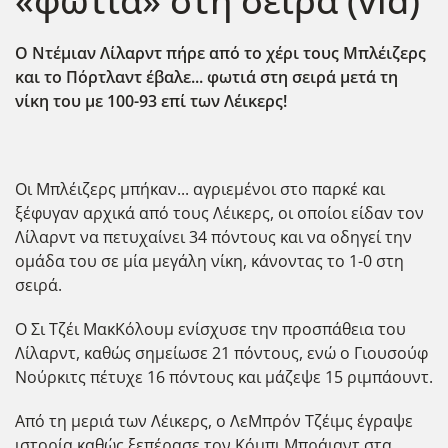
«φωτιά» στη σειρά (vid)
Ο Ντέμιαν Λίλαρντ πήρε από το χέρι τους Μπλέιζερς
και το Πόρτλαντ έβαλε... φωτιά στη σειρά μετά τη
νίκη του με 100-93 επί των Λέικερς!
Οι Μπλέιζερς μπήκαν... αγριεμένοι στο παρκέ και
ξέφυγαν αρχικά από τους Λέικερς, οι οποίοι είδαν τον
Λίλαρντ να πετυχαίνει 34 πόντους και να οδηγεί την
ομάδα του σε μία μεγάλη νίκη, κάνοντας το 1-0 στη
σειρά.
Ο Σι Τζέι ΜακΚόλουμ ενίσχυσε την προσπάθεια του
Λίλαρντ, καθώς σημείωσε 21 πόντους, ενώ ο Γιουσούφ
Νούρκιτς πέτυχε 16 πόντους και μάζεψε 15 ριμπάουντ.
Από τη μεριά των Λέικερς, ο ΛεΜπρόν Τζέιμς έγραψε
ιστορία καθώς ξεπέρασε τον Κόμπι Μπράιαντ στα