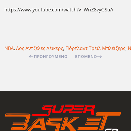
https://www.youtube.com/watch?v=WriZ8vyGSuA
NBA
,
Λος Άντζελες Λέικερς
,
Πόρτλαντ Τρέιλ Μπλέιζερς
,
N
ΠΡΟΗΓΟΎΜΕΝΟ
ΕΠΌΜΕΝΟ