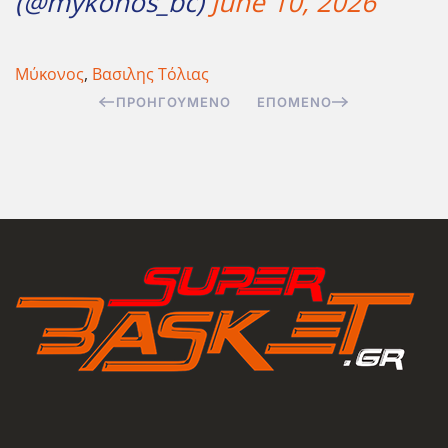
(@mykonos_bc)
June 10, 2026
Μύκονος
,
Βασιλης Τόλιας
ΠΡΟΗΓΟΎΜΕΝΟ
ΕΠΌΜΕΝΟ