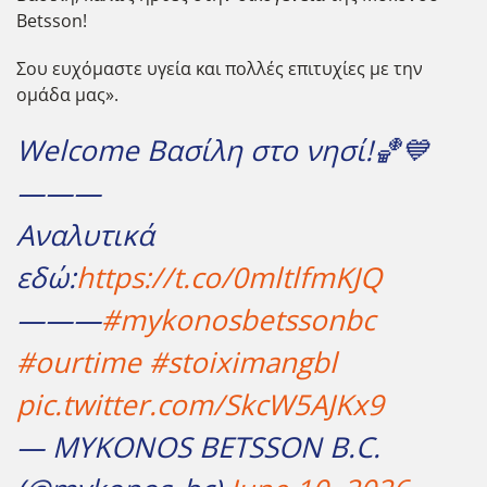
Betsson!
Σου ευχόμαστε υγεία και πολλές επιτυχίες με την
ομάδα μας».
Welcome Βασίλη στο νησί!🏀💙
———
Αναλυτικά
εδώ:
https://t.co/0mltlfmKJQ
———
#mykonosbetssonbc
#ourtime
#stoiximangbl
pic.twitter.com/SkcW5AJKx9
— MYKONOS BETSSON B.C.