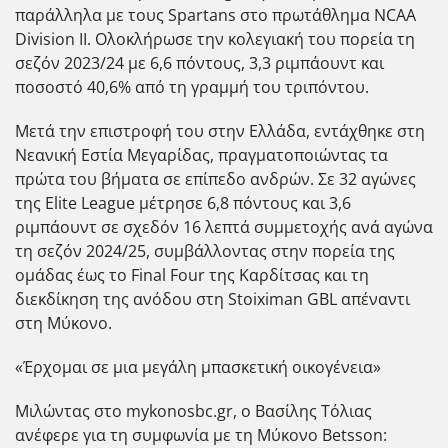
παράλληλα με τους Spartans στο πρωτάθλημα NCAA
Division II. Ολοκλήρωσε την κολεγιακή του πορεία τη
σεζόν 2023/24 με 6,6 πόντους, 3,3 ριμπάουντ και
ποσοστό 40,6% από τη γραμμή του τριπόντου.
Μετά την επιστροφή του στην Ελλάδα, εντάχθηκε στη
Νεανική Εστία Μεγαρίδας, πραγματοποιώντας τα
πρώτα του βήματα σε επίπεδο ανδρών. Σε 32 αγώνες
της Elite League μέτρησε 6,8 πόντους και 3,6
ριμπάουντ σε σχεδόν 16 λεπτά συμμετοχής ανά αγώνα
τη σεζόν 2024/25, συμβάλλοντας στην πορεία της
ομάδας έως το Final Four της Καρδίτσας και τη
διεκδίκηση της ανόδου στη Stoiximan GBL απέναντι
στη Μύκονο.
«Έρχομαι σε μια μεγάλη μπασκετική οικογένεια»
Μιλώντας στο mykonosbc.gr, ο Βασίλης Τόλιας
ανέφερε για τη συμφωνία με τη Μύκονο Betsson: