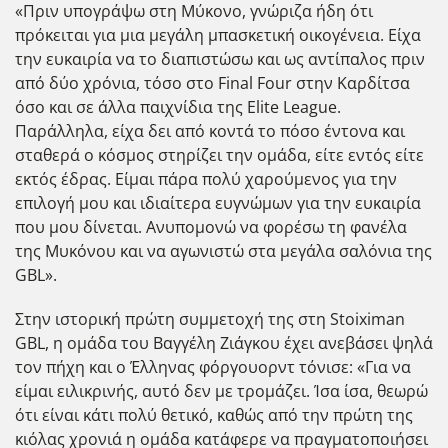
«Πριν υπογράψω στη Μύκονο, γνώριζα ήδη ότι
πρόκειται για μια μεγάλη μπασκετική οικογένεια. Είχα
την ευκαιρία να το διαπιστώσω και ως αντίπαλος πριν
από δύο χρόνια, τόσο στο Final Four στην Καρδίτσα
όσο και σε άλλα παιχνίδια της Elite League.
Παράλληλα, είχα δει από κοντά το πόσο έντονα και
σταθερά ο κόσμος στηρίζει την ομάδα, είτε εντός είτε
εκτός έδρας. Είμαι πάρα πολύ χαρούμενος για την
επιλογή μου και ιδιαίτερα ευγνώμων για την ευκαιρία
που μου δίνεται. Ανυπομονώ να φορέσω τη φανέλα
της Μυκόνου και να αγωνιστώ στα μεγάλα σαλόνια της
GBL».
Στην ιστορική πρώτη συμμετοχή της στη Stoiximan
GBL, η ομάδα του Βαγγέλη Ζιάγκου έχει ανεβάσει ψηλά
τον πήχη και ο Έλληνας φόργουορντ τόνισε: «Για να
είμαι ειλικρινής, αυτό δεν με τρομάζει. Ίσα ίσα, θεωρώ
ότι είναι κάτι πολύ θετικό, καθώς από την πρώτη της
κιόλας χρονιά η ομάδα κατάφερε να πραγματοποιήσει