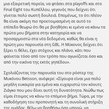
μια εξαιρετική πορεία, να φτάσει στα playoffs και στο
Final Eight του Κυπέλλου, γεγονός που δείχνει ότι
γίνεται πολύ σωστή δουλειά. Επομένως, το ότι πλέον
θα είναι ακόμη πιο προετοιμασμένη σε αυτό το
επίπεδο θεωρώ ότι θα με βοηθήσει κι εμένα να κάνω τα
πρώτα μου βήματα στην κατηγορία και να
προσαρμοστώ στα νέα δεδομένα, καθώς θα είναι η
πρώτη μου παρουσία στη GBL. Η Μύκονος δείχνει ότι
ξέρει τι θέλει, έχει στόχους και πλάνο, κάτι που
φαίνεται τόσο από τον τρόπο που αγωνίζεται όσο και
από την εικόνα της εκτός γηπέδου».
Σχολιάζοντας την παρουσία του στο ρόστερ της
Μυκόνου Betsson, ανέφερε: «Σίγουρα είναι μια πολύ
μεγάλη ευκαιρία για εμένα και ευχαριστώ τον κόουτς
Ζιάγκο που μου δίνει αυτή τη δυνατότητα. Νιώθω πως
είμαι έτοιμος να κάνω το επόμενο βήμα. Τώρα, με την
καθοδήγηση του προπονητή και τη συνολική στήριξη
της ομάδας, θέλω να βοηθήσω όσο μπορώ, να