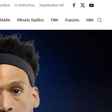
ατάκια
Ο Ακάλυπτος
Superbasket Girl
λλάδα
Εθνικές Ομάδες
FIBA
Ευρώπη
NBA