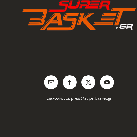
Επικοινωνία:
press@superbasket.gr