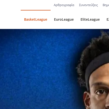
Αρθρογραφία
Συνεντεύξεις
Βημ
BasketLeague
EuroLeague
EliteLeague
Ε