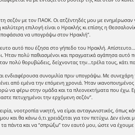
ετά τη σεζόν με τον ΠΑΟΚ. Οι ατζέντηδές μου με ενημέρωσα
 καλύτερη επιλογή είναι ο Ηρακλής κι επίσης η Θεσσαλονίκ
 αποφάσισα να υπογράψω στον Ηρακλή”.
ευτο αυτό που έζησα στο γήπεδο του Ηρακλή. Απίστευτο…Ο
ι. Ήταν πολύ παθιασμένοι και πραγματικά αγάπησα αυτό πο
αν πολύ θορυβώδεις, δείχνοντας την…τρέλα τους, κάτι π
αι ενδιαφέρουσα συνομιλία πριν υπογράψω. Με συνεχάρη γ
μένει από εμένα την επόμενη χρονιά. Ήταν ικανοποιημένος 
μπορώ να φέρω στην ομάδα και τα πλεονεκτήματα που έχω. Ε
μαστε πετυχημένοι την ερχόμενη σεζόν”.
ειρία, νοοτροπία νικητή, να είμαι ανταγωνιστικός, όπως κ
ου και θα κάνω ό,τι χρειάζεται για τον πετύχω. Δεν είναι 
 τα πάντα και να “σπρώξω” τον εαυτό μου, ώστε να έχουμε