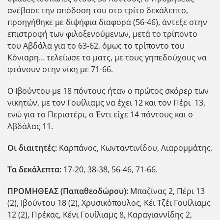
ανέβασε την απόδοση του στο τρίτο δεκάλεπτο,
προηγήθηκε με διψήφια διαφορά (56-46), άντεξε στην
επιστροφή των φιλοξενούμενων, μετά το τρίποντο
του Αβδάλα για το 63-62, όμως το τρίποντο του
Κόνιαρη… τελείωσε το ματς, με τους γηπεδούχους να
φτάνουν στην νίκη με 71-66.
Ο Ιβούντου με 18 πόντους ήταν ο πρώτος σκόρερ των
νικητών, με τον Γουίλιαμς να έχει 12 και τον Πέρι 13,
ενώ για το Περιστέρι, ο Έντι είχε 14 πόντους και ο
Αβδάλας 11.
Οι διαιτητές:
Καρπάνος, Κωνταντινίδου, Λιαρομμάτης.
Τα δεκάλεπτα:
17-20, 38-38, 56-46, 71-66.
ΠΡΟΜΗΘΕΑΣ (Παπαθεοδώρου):
Μπαζίνας 2, Πέρι 13
(2), Ιβούντου 18 (2), Χρυσικόπουλος, Κέι Τζέι Γουίλιαμς
12 (2), Πρέκας, Κένι Γουίλιαμς 8, Καραγιαννίδης 2,