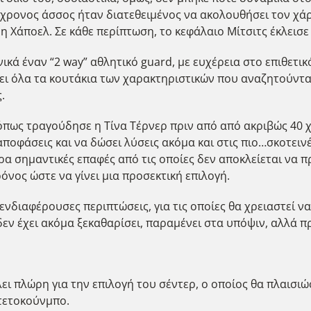
 31χρονος άσσος ήταν διατεθειμένος να ακολουθήσει τον χ
η Χάποελ. Σε κάθε περίπτωση, το κεφάλαιο Μίτσιτς έκλεισε 
κά έναν “2 way” αθλητικό guard, με ευχέρεια στο επιθετικό
ζει όλα τα κουτάκια των χαρακτηριστικών που αναζητούνται
.
όπως τραγούδησε η Τίνα Τέρνερ πριν από από ακριβώς 40 χ
 αποφάσεις και να δώσει λύσεις ακόμα και στις πιο…σκοτει
ρα σημαντικές επαφές από τις οποίες δεν αποκλείεται να 
νος ώστε να γίνει μια προσεκτική επιλογή.
ενδιαφέρουσες περιπτώσεις, για τις οποίες θα χρειαστεί να
εν έχει ακόμα ξεκαθαρίσει, παραμένει στα υπόψιν, αλλά πρ
λει πλώρη για την επιλογή του σέντερ, ο οποίος θα πλαισιώ
τετοκούνμπο.