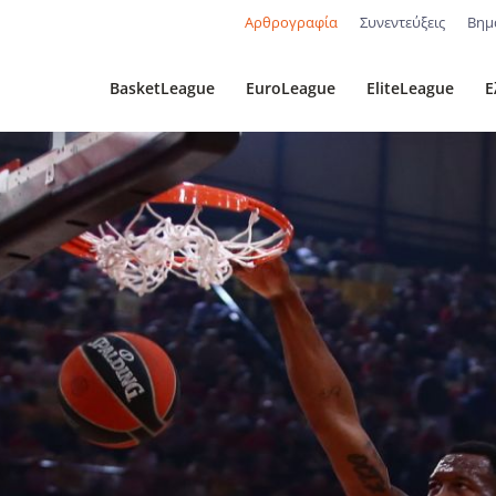
Αρθρογραφία
Συνεντεύξεις
Βημ
BasketLeague
EuroLeague
EliteLeague
Ε