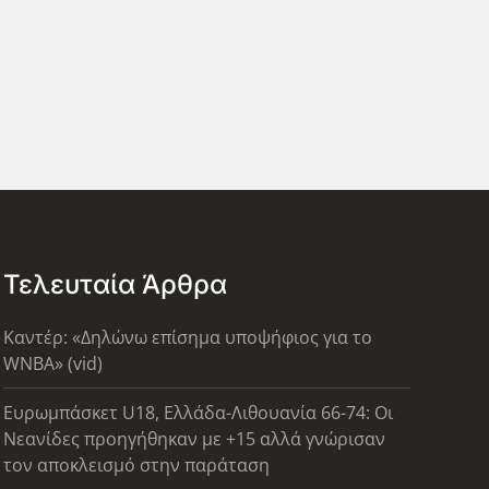
Τελευταία Άρθρα
Καντέρ: «Δηλώνω επίσημα υποψήφιος για το
WNBA» (vid)
Ευρωμπάσκετ U18, Ελλάδα-Λιθουανία 66-74: Οι
Νεανίδες προηγήθηκαν με +15 αλλά γνώρισαν
τον αποκλεισμό στην παράταση