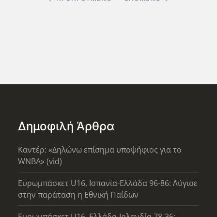
Δημοφιλή Άρθρα
Καντέρ: «Δηλώνω επίσημα υποψήφιος για το
WNBA» (vid)
Ευρωμπάσκετ U16, Ισπανία-Ελλάδα 96-86: Λύγισε
στην παράταση η Εθνική Παίδων
Ευρωμπάσκετ U16, Ελλάδα-Ιρλανδία 78-36: