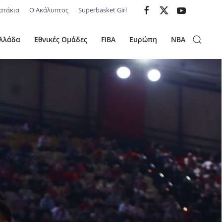
ατάκια
Ο Ακάλυπτος
Superbasket Girl
λλάδα
Εθνικές Ομάδες
FIBA
Ευρώπη
NBA