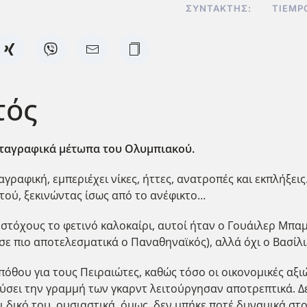
ΣΥΝΤΆΚΤΗΣ:
TIEMP
τός
μεταγραφικά μέτωπα του Ολυμπιακού.
αγραφική, εμπεριέχει νίκες, ήττες, ανατροπές και εκπλήξει
κτού, ξεκινώντας ίσως από το ανέφικτο…
τόχους το φετινό καλοκαίρι, αυτοί ήταν ο Γουάιλερ Μπαμπ
σε πιο αποτελεσματικά ο Παναθηναϊκός), αλλά όχι ο Βασίλι
όθου για τους Πειραιώτες, καθώς τόσο οι οικονομικές αξιώ
σει την γραμμή των γκαρντ λειτούργησαν αποτρεπτικά. Δε
δικό του, ουσιαστικά, όμως, δεν μπήκε ποτέ δυναμικά στο