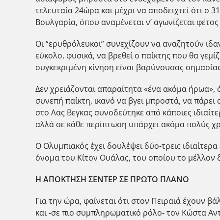
τελευταία 24ώρα και μέχρι να αποδειχτεί ότι ο
Βουλγαρία, όπου αναμένεται ν’ αγωνίζεται φέτος 
Οι “ερυθρόλευκοι” συνεχίζουν να αναζητούν ιδανι
εύκολο, φυσικά, να βρεθεί ο παίκτης που θα γεμί
συγκεκριμένη κίνηση είναι βαρύνουσας σημασίας
Δεν χρειάζονται απαραίτητα «ένα ακόμα ήρωα», 
συνεπή παίκτη, ικανό να βγει μπροστά, να πάρει
στο Λας Βεγκας συνοδεύτηκε από κάποιες ιδιαίτε
αλλά σε κάθε περίπτωση υπάρχει ακόμα πολύς χρό
Ο Ολυμπιακός έχει δουλέψει δύο-τρεις ιδιαίτερα 
όνομα του Κίτον Ουάλας, του οποίου το μέλλον δ
Η ΑΠΟΚΤΗΣΗ ΣΕΝΤΕΡ ΣΕ ΠΡΩΤΟ ΠΛΑΝΟ
Για την ώρα, φαίνεται ότι στον Πειραιά έχουν βά
και -σε πιο συμπληρωματικό ρόλο- τον Κώστα Αν