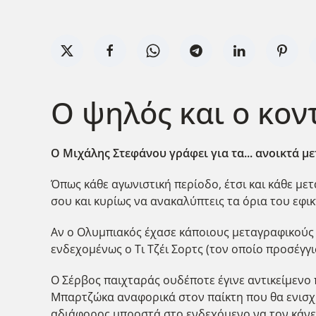
Ο ψηλός και ο κον
Ο Μιχάλης Στεφάνου γράφει για τα... ανοικτά 
Όπως κάθε αγωνιστική περίοδο, έτσι και κάθε μετ
σου και κυρίως να ανακαλύπτεις τα όρια του εφι
Αν ο Ολυμπιακός έχασε κάποιους μεταγραφικούς σ
ενδεχομένως ο Τι Τζέι Σορτς (τον οποίο προσέγγι
Ο Σέρβος παιχταράς ουδέποτε έγινε αντικείμενο π
Μπαρτζώκα αναφορικά στον παίκτη που θα ενισχύ
αδιάφορος μπροστά στο ενδεχόμενο να τον κάνει 