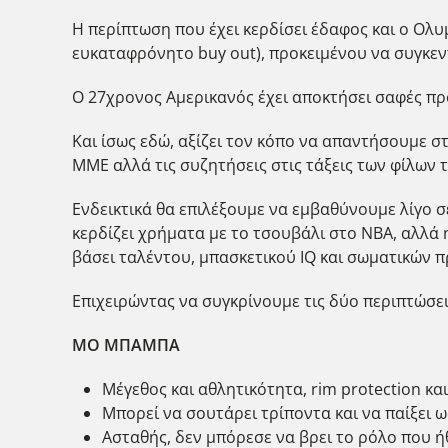
Η περίπτωση που έχει κερδίσει έδαφος και ο Ολυ
ευκαταφρόνητο buy out), προκειμένου να συγκεν
Ο 27χρονος Αμερικανός έχει αποκτήσει σαφές π
Και ίσως εδώ, αξίζει τον κόπο να απαντήσουμε 
ΜΜΕ αλλά τις συζητήσεις στις τάξεις των φίλων 
Ενδεικτικά θα επιλέξουμε να εμβαθύνουμε λίγο 
κερδίζει χρήματα με το τσουβάλι στο ΝΒΑ, αλλά
βάσει ταλέντου, μπασκετικού IQ και σωματικών 
Επιχειρώντας να συγκρίνουμε τις δύο περιπτώσε
ΜΟ ΜΠΑΜΠΑ
Μέγεθος και αθλητικότητα, rim protection κα
Μπορεί να σουτάρει τρίποντα και να παίξει ως
Ασταθής, δεν μπόρεσε να βρει το ρόλο που ή