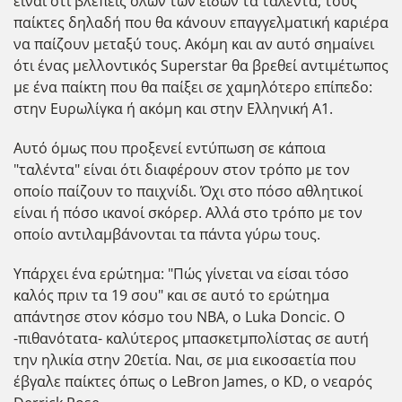
είναι ότι βλέπεις όλων των ειδών τα ταλέντα, τους
παίκτες δηλαδή που θα κάνουν επαγγελματική καριέρα
να παίζουν μεταξύ τους. Ακόμη και αν αυτό σημαίνει
ότι ένας μελλοντικός Superstar θα βρεθεί αντιμέτωπος
με ένα παίκτη που θα παίξει σε χαμηλότερο επίπεδο:
στην Ευρωλίγκα ή ακόμη και στην Ελληνική Α1.
Αυτό όμως που προξενεί εντύπωση σε κάποια
"ταλέντα" είναι ότι διαφέρουν στον τρόπο με τον
οποίο παίζουν το παιχνίδι. Όχι στο πόσο αθλητικοί
είναι ή πόσο ικανοί σκόρερ. Αλλά στο τρόπο με τον
οποίο αντιλαμβάνονται τα πάντα γύρω τους.
Υπάρχει ένα ερώτημα: "Πώς γίνεται να είσαι τόσο
καλός πριν τα 19 σου" και σε αυτό το ερώτημα
απάντησε στον κόσμο του ΝΒΑ, ο Luka Doncic. Ο
-πιθανότατα- καλύτερος μπασκετμπολίστας σε αυτή
την ηλικία στην 20ετία. Ναι, σε μια εικοσαετία που
έβγαλε παίκτες όπως ο LeBron James, o KD, o νεαρός