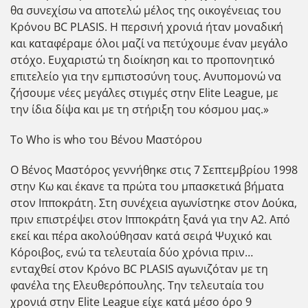
θα συνεχίσω να αποτελώ μέλος της οικογένειας του
Κρόνου BC PLASIS. Η περσινή χρονιά ήταν μοναδική
και καταφέραμε όλοι μαζί να πετύχουμε έναν μεγάλο
στόχο. Ευχαριστώ τη διοίκηση και το προπονητικό
επιτελείο για την εμπιστοσύνη τους. Ανυπομονώ να
ζήσουμε νέες μεγάλες στιγμές στην Elite League, με
την ίδια δίψα και με τη στήριξη του κόσμου μας.»
Το Who is who του Βένου Μαστόρου
Ο Βένος Μαστόρος γεννήθηκε στις 7 Σεπτεμβρίου 1998
στην Κω και έκανε τα πρώτα του μπασκετικά βήματα
στον Ιπποκράτη. Στη συνέχεια αγωνίστηκε στον Δούκα,
πριν επιστρέψει στον Ιπποκράτη ξανά για την Α2. Από
εκεί και πέρα ακολούθησαν κατά σειρά Ψυχικό και
Κόροιβος, ενώ τα τελευταία δύο χρόνια πριν…
ενταχθεί στον Κρόνο BC PLASIS αγωνιζόταν με τη
φανέλα της Ελευθερόπουλης. Την τελευταία του
χρονιά στην Elite League είχε κατά μέσο όρο 9