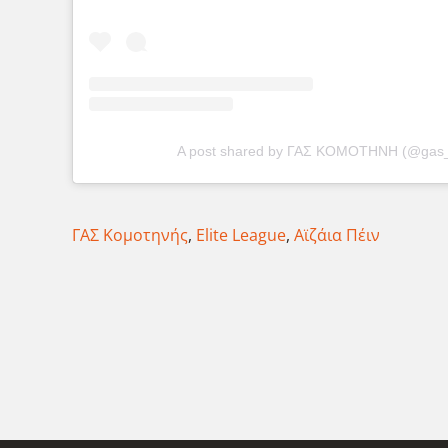
A post shared by ΓΑΣ ΚΟΜΟΤΗΝΗ (@gas_
ΓΑΣ Κομοτηνής
,
Elite League
,
Αϊζάια Πέιν