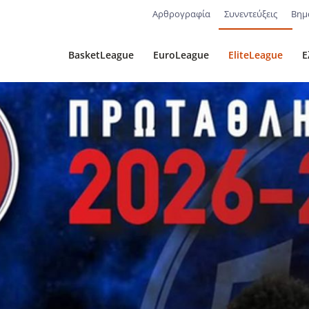
Αρθρογραφία
Συνεντεύξεις
Βημ
BasketLeague
EuroLeague
EliteLeague
Ε