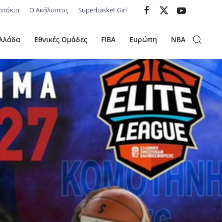
ατάκια
Ο Ακάλυπτος
Superbasket Girl
λλάδα
Εθνικές Ομάδες
FIBA
Ευρώπη
NBA