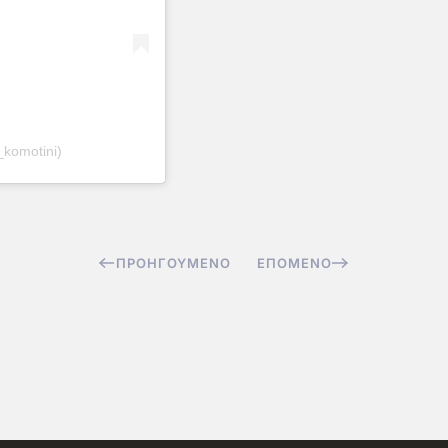
komotini)
ΠΡΟΗΓΟΎΜΕΝΟ
ΕΠΌΜΕΝΟ