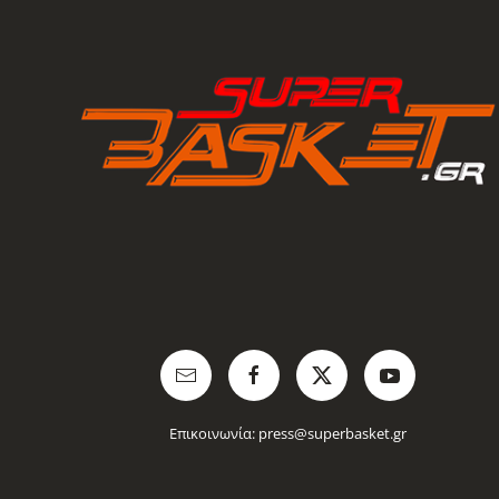
Επικοινωνία:
press@superbasket.gr