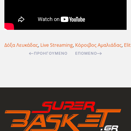
Δόξα Λευκάδας
,
Live Streaming
,
Κόροιβος Αμαλιάδας
,
Eli
ΠΡΟΗΓΟΎΜΕΝΟ
ΕΠΌΜΕΝΟ