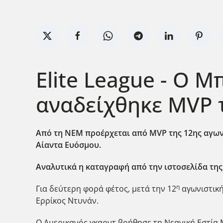
Elite League - Ο 
αναδείχθηκε MVP 
Από τη ΝΕΜ προέρχεται από MVP της 12ης αγων
Αίαντα Ευόσμου.
Αναλυτικά η καταγραφή από την ιστοσελίδα τη
η
Για δεύτερη φορά φέτος, μετά την 12
αγωνιστική
Ερρίκος Ντυνάν.
Ο Αμερικανός γκαρντ βοήθησε τη Νεανική Εστία Μ