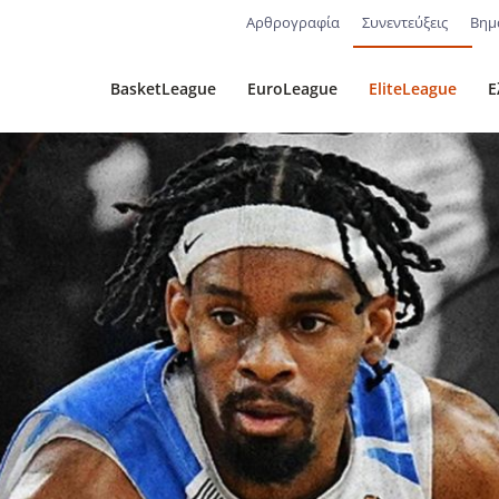
Αρθρογραφία
Συνεντεύξεις
Βημ
BasketLeague
EuroLeague
EliteLeague
Ε