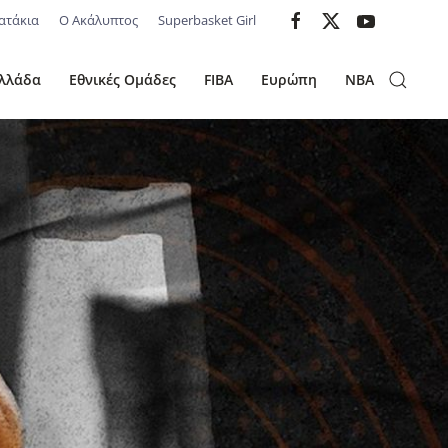
ατάκια
Ο Ακάλυπτος
Superbasket Girl
λλάδα
Εθνικές Ομάδες
FIBA
Ευρώπη
NBA