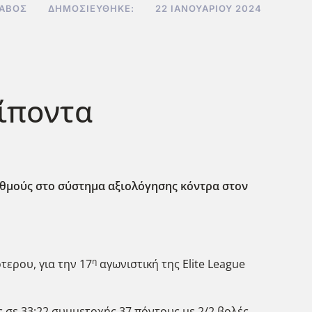
ΣΑΒΌΣ
ΔΗΜΟΣΙΕΎΘΗΚΕ:
22 ΙΑΝΟΥΑΡΊΟΥ 2024
ρίποντα
αθμούς στο σύστημα αξιολόγησης κόντρα στον
η
τερου, για την 17
αγωνιστική της Elite League
 σε 33:22 συμμετοχής 37 πόντους με 2/2 βολές,