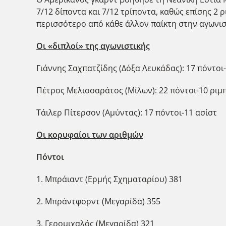
7/12 δίποντα και 7/12 τρίποντα, καθώς επίσης 2
περισσότερο από κάθε άλλον παίκτη στην αγωνισ
Οι «διπλοί» της αγωνιστικής
Γιάννης Σαχπατζίδης (Δόξα Λευκάδας): 17 πόντοι
Πέτρος Μελισσαράτος (Μίλων): 22 πόντοι-10 ριμ
Τάιλερ Πίτερσον (Αμύντας): 17 πόντοι-11 ασίστ
Οι κορυφαίοι των αριθμών
Πόντοι
1. Μπράιαντ (Ερμής Σχηματαρίου) 381
2. Μπράντφορντ (Μεγαρίδα) 355
3. Γερομιχαλός (Μεγαρίδα) 321