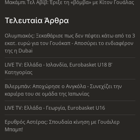
Μακάμπι Τελ Αβίβ: Έριξε τη «βόμβα» με Κίτον Γουάλας
Τελευταία Άρθρα
Ολυμπιακός: Ξεκαθάρισε πως δεν πέφτει κάτω από τα 3
εκατ. ευρώ για τον Γουόκαπ - Αποσύρει το ενδιαφέρον
της η Dubai
LIVE TV: Ελλάδα - Ισλανδία, Eurobasket U18 Β'
Κατηγορίας
Βιλερμπάν: Αποχώρησε ο Ανγκόλα - Συνεχίζει την
καριέρα του σε ομάδα της Ιαπωνίας
LIVE TV: Ελλάδα - Γεωργία, Eurobasket U16
Ερυθρός Αστέρας: Σπουδαία κίνηση με Γουάιλερ
Μπαμπ!