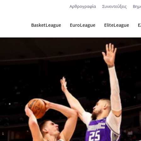
Αρθρογραφία
Συνεντεύξεις
Βημ
BasketLeague
EuroLeague
EliteLeague
Ε