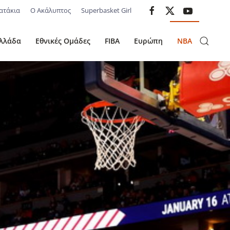
ατάκια
Ο Ακάλυπτος
Superbasket Girl
λλάδα
Εθνικές Ομάδες
FIBA
Ευρώπη
NBA