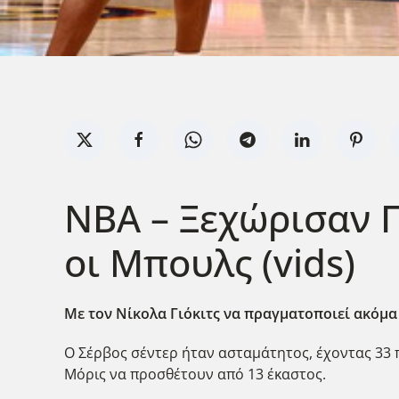
ΝΒΑ – Ξεχώρισαν Γι
οι Μπουλς (vids)
Με τον Νίκολα Γιόκιτς να πραγματοποιεί ακόμα 
Ο Σέρβος σέντερ ήταν ασταμάτητος, έχοντας 33 πό
Μόρις να προσθέτουν από 13 έκαστος.