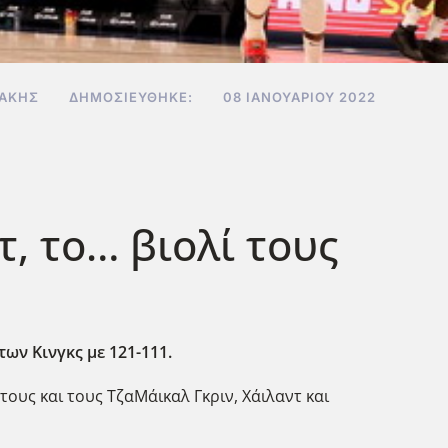
ΔΆΚΗΣ
ΔΗΜΟΣΙΕΎΘΗΚΕ:
08 ΙΑΝΟΥΑΡΊΟΥ 2022
τ, το… βιολί τους
ων Κινγκς με 121-111.
τους και τους ΤζαΜάικαλ Γκριν, Χάιλαντ και