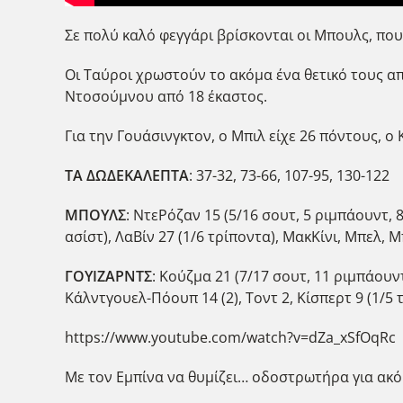
Σε πολύ καλό φεγγάρι βρίσκονται οι Μπουλς, που
Οι Ταύροι χρωστούν το ακόμα ένα θετικό τους απ
Ντοσούμνου από 18 έκαστος.
Για την Γουάσινγκτον, ο Μπιλ είχε 26 πόντους, ο
ΤΑ ΔΩΔΕΚΑΛΕΠΤΑ
: 37-32, 73-66, 107-95, 130-122
ΜΠΟΥΛΣ
: ΝτεΡόζαν 15 (5/16 σουτ, 5 ριμπάουντ, 8
ασίστ), ΛαΒίν 27 (1/6 τρίποντα), ΜακΚίνι, Μπελ, 
ΓΟΥΙΖΑΡΝΤΣ
: Κούζμα 21 (7/17 σουτ, 11 ριμπάουντ
Κάλντγουελ-Πόουπ 14 (2), Τοντ 2, Κίσπερτ 9 (1/5 τ
https://www.youtube.com/watch?v=dZa_xSfOqRc
Με τον Εμπίνα να θυμίζει… οδοστρωτήρα για ακόμα