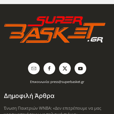
Επικοινωνία:
press@superbasket.gr
Δημοφιλή Άρθρα
Ένωση Παικτριών WNBA: «Δεν επιτρέπουμε να μας