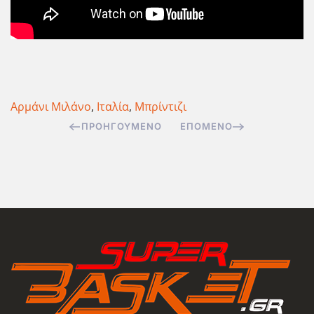
Αρμάνι Μιλάνο
,
Ιταλία
,
Μπρίντιζι
ΠΡΟΗΓΟΎΜΕΝΟ
ΕΠΌΜΕΝΟ