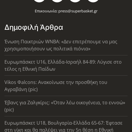
Επικοινωνία:
press@superbasket.gr
Δημοφιλή Άρθρα
Ένωση Παικτριών WNBA: «Δεν επιτρέπουμε να μας
χρησιμοποιήσουν ως πολιτικά πιόνια»
Ευρωμπάσκετ U16, Ελλάδα-Ισραήλ 84-89: Λύγισε στο
τέλος η Εθνική Παίδων
Vikos Φalcons: Ανακοίνωσε την προσθήκη του
Αγραβάνη (pic)
Έβανς για Ζαλγκίρις: «Όταν λέω οικογένεια, το εννοώ»
(pic)
Ευρωμπάσκετ U18, Βουλγαρία-Ελλάδα 65-67: Έφτασε
στη νίκη και θα παλέψει για την 5η θέση η Εθνική