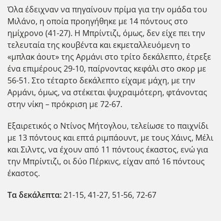
Όλα έδειχναν να πηγαίνουν πρίμα για την ομάδα του
Μιλάνο, η οποία προηγήθηκε με 14 πόντους στο
ημίχρονο (41-27). Η Μπρίντιζι, όμως, δεν είχε πει την
τελευταία της κουβέντα και εκμεταλλευόμενη το
«μπλακ άουτ» της Αρμάνι στο τρίτο δεκάλεπτο, έτρεξε
ένα επιμέρους 29-10, παίρνοντας κεφάλι στο σκορ με
56-51. Στο τέταρτο δεκάλεπτο είχαμε μάχη, με την
Αρμάνι, όμως, να στέκεται ψυχραιμότερη, φτάνοντας
στην νίκη – πρόκριση με 72-67.
Εξαιρετικός ο Ντίνος Μήτογλου, τελείωσε το παιχνίδι
με 13 πόντους και επτά ριμπάουντ, με τους Χάινς, Μέλι
και Σιλντς, να έχουν από 11 πόντους έκαστος, ενώ για
την Μπρίντιζι, οι δύο Πέρκινς, είχαν από 16 πόντους
έκαστος.
Τα δεκάλεπτα:
21-15, 41-27, 51-56, 72-67