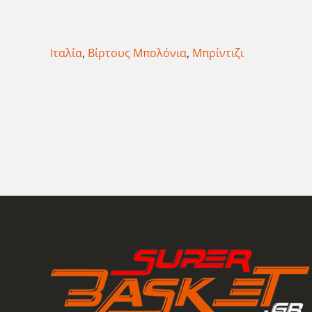
Ιταλία
,
Βίρτους Μπολόνια
,
Μπρίντιζι