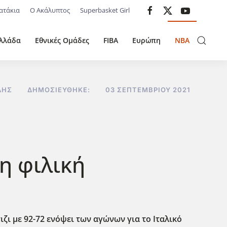
ατάκια
Ο Ακάλυπτος
Superbasket Girl
λλάδα
Εθνικές Ομάδες
FIBA
Ευρώπη
NBA
ΔΗΣ
ΔΗΜΟΣΙΕΎΘΗΚΕ:
03 ΣΕΠΤΕΜΒΡΊΟΥ 2021
η φιλική
ζι με 92-72 ενόψει των αγώνων για το Ιταλικό