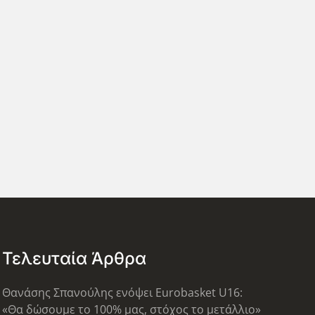
Τελευταία Άρθρα
Θανάσης Σπανούλης ενόψει Eurobasket U16:
«Θα δώσουμε το 100% μας, στόχος το μετάλλιο»