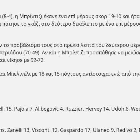
 (8-4), η Μπρίντιζι έκανε ένα επί μέρους σκορ 19-10 και ή
πάτησε το γκάζι στο δεύτερο δεκάλεπτο με ένα επί μέρου
ν το προβάδισμα τους στα πρώτα λεπτά του δεύτερου μέρου
περιόδου (70-49). Αν και η Μπρίντιζι προσπάθησε να μειώσ
ι νίκησε με 92-72.
ι Μπελινέλι με 18 και 15 πόντους αντίστοιχα, ενώ από την
nelli 15, Pajola 7, Alibegovic 4, Ruzzier, Hervey 14, Udoh 6, W
kins, Zanelli 13, Visconti 12, Gaspardo 17, Ulaneo 9, Redivo 2,