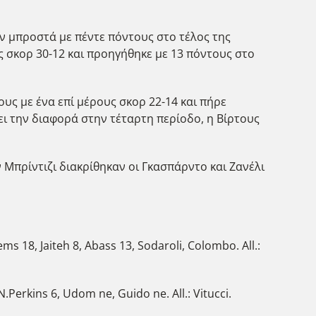
ταν μπροστά με πέντε πόντους στο τέλος της
ς σκορ 30-12 και προηγήθηκε με 13 πόντους στο
ς με ένα επί μέρους σκορ 22-14 και πήρε
ει την διαφορά στην τέταρτη περίοδο, η Βίρτους
 Μπρίντιζι διακρίθηκαν οι Γκασπάρντο και Ζανέλι
eems 18, Jaiteh 8, Abass 13, Sodaroli, Colombo. All.:
 N.Perkins 6, Udom ne, Guido ne. All.: Vitucci.