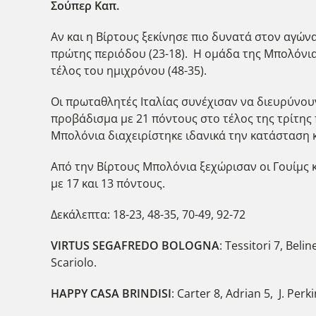
Σούπερ Καπ.
Αν και η Βίρτους ξεκίνησε πιο δυνατά στον αγώνα
πρώτης περιόδου (23-18). Η ομάδα της Μπολόνια 
τέλος του ημιχρόνου (48-35).
Οι πρωταθλητές Ιταλίας συνέχισαν να διευρύνου
προβάδισμα με 21 πόντους στο τέλος της τρίτης 
Μπολόνια διαχειρίστηκε ιδανικά την κατάσταση κα
Aπό την Βίρτους Μπολόνια ξεχώρισαν οι Γουίμς κα
με 17 και 13 πόντους.
Δεκάλεπτα: 18-23, 48-35, 70-49, 92-72
VIRTUS SEGAFREDO BOLOGNA
: Tessitori 7, Beli
Scariolo.
HAPPY CASA BRINDISI
: Carter 8, Adrian 5, J. Per