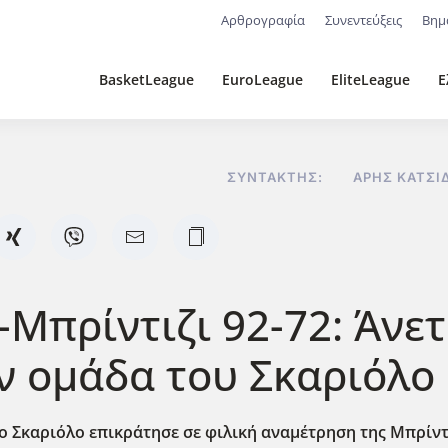
Αρθρογραφία
Συνεντεύξεις
Βημ
BasketLeague
EuroLeague
EliteLeague
Ε
ΣΥΝΤΆΚΤΗΣ:
ΆΡΗΣ ΚΑΤΣΊ
Μπρίντιζι 92-72: Άνετ
ν ομάδα του Σκαριόλο
ο Σκαριόλο επικράτησε σε φιλική αναμέτρηση της Μπρίντι