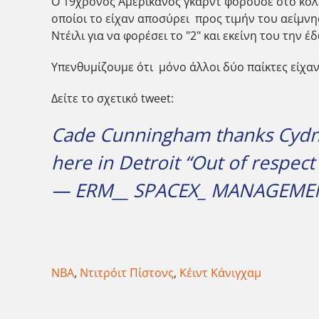
O 19χρονος Αμερικανός γκαρντ φορούσε στο κολέγ
οποίοι το είχαν αποσύρει προς τιμήν του αείμν
Ντέιλι για να φορέσει το "2" και εκείνη του την 
Υπενθυμίζουμε ότι μόνο άλλοι δύο παίκτες είχαν 
Δείτε το σχετικό tweet:
Cade Cunningham thanks Cydney
here in Detroit “Out of respect
— ERM__ SPACEX_ MANAGEMENT
NBA
,
Ντιτρόιτ Πίστονς
,
Κέιντ Κάνιγχαμ