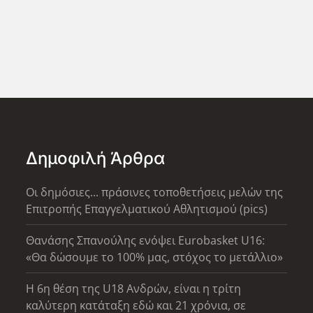
Δημοφιλή Άρθρα
Οι δημόσιες... πράσινες τοποθετήσεις μελών της
Επιτροπής Επαγγελματικού Αθλητισμού (pics)
Θανάσης Σπανούλης ενόψει Eurobasket U16:
«Θα δώσουμε το 100% μας, στόχος το μετάλλιο»
Η 6η θέση της U18 Ανδρών, είναι η τρίτη
καλύτερη κατάταξη εδώ και 21 χρόνια, σε