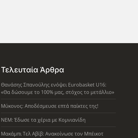
Τελευταία Άρθρα
Θανάσης Σπανούλης ενόψει Eurobasket U16:
«Θα δώσουμε το 100% μας, στόχος το μετάλλιο»
Μύκονος: Αποδέσμευσε επτά παίκτες της!
ΝΕΜ: Έδωσε τα χέρια με Κομνιανίδη
Μακάμπι Τελ Αβίβ: Ανακοίνωσε τον Μπέικοτ