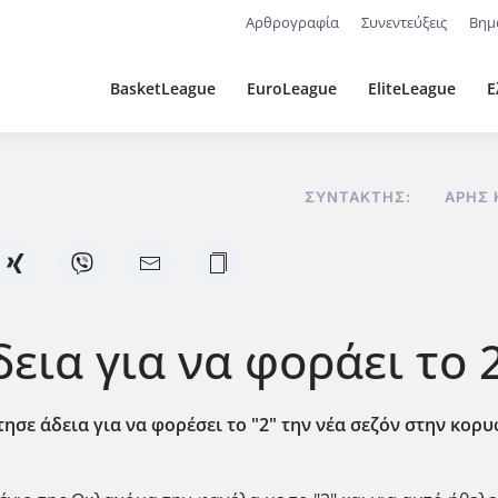
Αρθρογραφία
Συνεντεύξεις
Βημ
BasketLeague
EuroLeague
EliteLeague
Ε
ΣΥΝΤΆΚΤΗΣ:
ΆΡΗΣ 
εια για να φοράει το 
τησε άδεια για να φορέσει το "2" την νέα σεζόν στην κορ