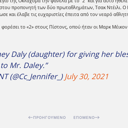
ιο της Οκλαχόμα την φανέλα με το "2" και για αυτό ήθελε 
ηστου προπονητή των δύο πρωταθλημάτων, Τσακ Ντέιλι. Ο 
έδωσε και έλαβε τις ευχαριστίες έπειτα από τον νεαρό αθλητ
φορέσει το «2» στους Πίστονς, οπού ήταν οι Μαρκ Μέικον (
 Daly (daughter) for giving her ble
 to Mr. Daley.”
 (@Cc_Jennifer_)
July 30, 2021
ΠΡΟΗΓΟΎΜΕΝΟ
ΕΠΌΜΕΝΟ