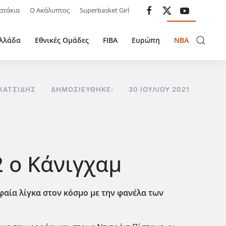
ατάκια
Ο Ακάλυπτος
Superbasket Girl
λλάδα
Εθνικές Ομάδες
FIBA
Ευρώπη
NBA
ΚΑΤΣΊΔΗΣ
ΔΗΜΟΣΙΕΎΘΗΚΕ:
30 ΙΟΥΛΊΟΥ 2021
2 ο Κάνιγχαμ
υφαία λίγκα στον κόσμο με την φανέλα των