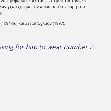
να την φοράει και στους Ντιτρόιτ Πίστονς, οι
Κάνιγχαμ ζήτησε την άδεια από την κόρη του
ή.
1994-96) και Στέισι Όγκμον (1997).
ssing for him to wear number 2