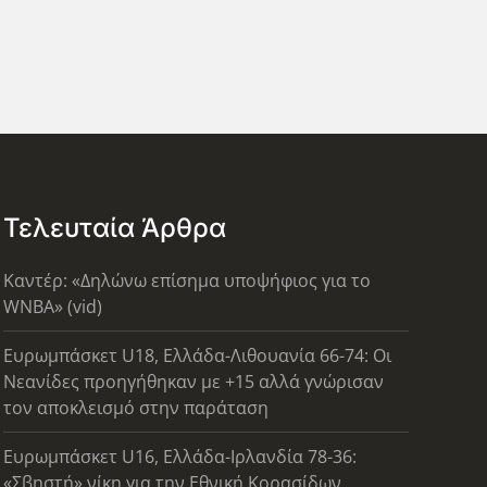
Τελευταία Άρθρα
Καντέρ: «Δηλώνω επίσημα υποψήφιος για το
WNBA» (vid)
Ευρωμπάσκετ U18, Ελλάδα-Λιθουανία 66-74: Οι
Νεανίδες προηγήθηκαν με +15 αλλά γνώρισαν
τον αποκλεισμό στην παράταση
Ευρωμπάσκετ U16, Ελλάδα-Ιρλανδία 78-36:
«Σβηστή» νίκη για την Εθνική Κορασίδων