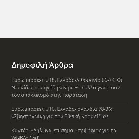
Δημοφιλή Άρθρα
Ευρωμπάσκετ U18, Ελλάδα-Λιθουανία 66-74: Οι
Νεανίδες προηγήθηκαν με +15 αλλά γνώρισαν
τον αποκλεισμό στην παράταση
Ευρωμπάσκετ U16, Ελλάδα-Ιρλανδία 78-36:
«Σβηστή» νίκη για την Εθνική Κορασίδων
Καντέρ: «Δηλώνω επίσημα υποψήφιος για το
WNBA» (vid)