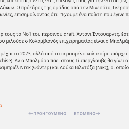
ς και κοιτάζουν τις νέες επιλογές τους για την νέα σεζό
 Λύκων. Ο πρόεδρος της ομάδας από την Μινεσότα, Γκέρσο
φωνίες, επισημαίνοντας ότι: "Έχουμε ένα παίκτη που έγινε 
ρ τους το Νο1 του περσινού draft, Άντονι Έντουαρντς, έσ
που μιλούσε ο Κολομβιανός επιχειρηματίας είναι ο Μπολμά
έχρι το 2023, αλλά από το περασμένο καλοκαίρι υπάρχει μ
hise). Αν ο Μπολμάρο πάει στους Τίμπεργλουβς θα γίνει ο
μπριέλ Ντεκ (Θάντερ) και Λούκα Βιλντόζα (Νικς), οι οποίο
ο
ΠΡΟΗΓΟΎΜΕΝΟ
ΕΠΌΜΕΝΟ