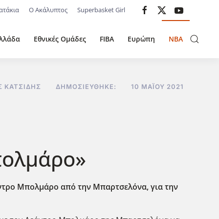
ατάκια
Ο Ακάλυπτος
Superbasket Girl
λλάδα
Εθνικές Ομάδες
FIBA
Ευρώπη
NBA
Σ ΚΑΤΣΊΔΗΣ
ΔΗΜΟΣΙΕΎΘΗΚΕ:
10 ΜΑΪ́ΟΥ 2021
πολμάρο»
άντρο Μπολμάρο από την Μπαρτσελόνα, για την