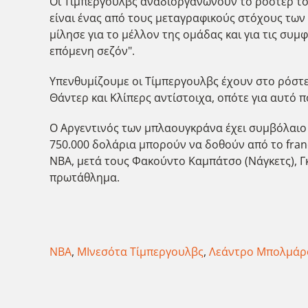
Οι Τίμπεργουλβς αναδιοργανώνουν το ρόστερ του
είναι ένας από τους μεταγραφικούς στόχους των
μίλησε για το μέλλον της ομάδας και για τις συμ
επόμενη σεζόν".
Υπενθυμίζουμε οι Τίμπεργουλβς έχουν στο ρόστε
Θάντερ και Κλίπερς αντίστοιχα, οπότε για αυτό 
Ο Αργεντινός των μπλαουγκράνα έχει συμβόλαιο μ
750.000 δολάρια μπορούν να δοθούν από το franc
NBA, μετά τους Φακούντο Καμπάτσο (Νάγκετς), Γκα
πρωτάθλημα.
NBA
,
ΜΙνεσότα Τίμπεργουλβς
,
Λεάντρο Μπολμάρ