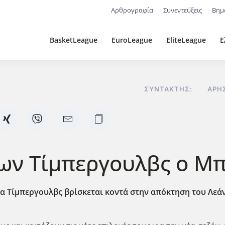
Αρθρογραφία
Συνεντεύξεις
Βημ
BasketLeague
EuroLeague
EliteLeague
Ε
ΣΥΝΤΆΚΤΗΣ:
ΆΡΗ
ων Τίμπεργουλβς ο Μ
τα Τίμπεργουλβς βρίσκεται κοντά στην απόκτηση του Λε