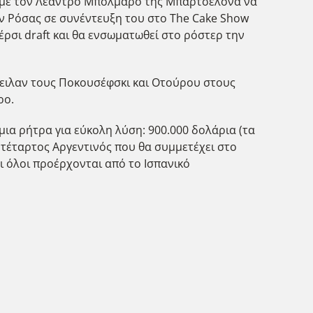
ν, με τον Λεάντρο Μπολμάρο της Μπαρτσελόνα να
ν Ρόσας σε συνέντευξη του στο The Cake Show
πέρσι draft και θα ενσωματωθεί στο ρόστερ την
τειλαν τους Ποκουσέφσκι και Οτούρου στους
ρο.
ια ρήτρα για εύκολη λύση: 900.000 δολάρια (τα
 τέταρτος Αργεντινός που θα συμμετέχει στο
ι όλοι προέρχονται από το Ισπανικό