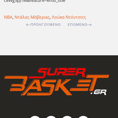
c8Wg5pJ1M&feature=emb_title
ΝΒΑ
,
Ντάλας Μάβερικς
,
Λούκα Ντόντσιτς
ΠΡΟΗΓΟΎΜΕΝΟ
ΕΠΌΜΕΝΟ