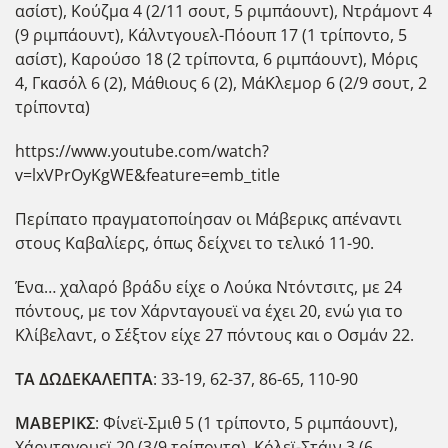
ασίστ), Κούζμα 4 (2/11 σουτ, 5 ριμπάουντ), Ντράμοντ 4
(9 ριμπάουντ), Κάλντγουελ-Πόουπ 17 (1 τρίποντο, 5
ασίστ), Καρούσο 18 (2 τρίποντα, 6 ριμπάουντ), Μόρις
4, Γκασόλ 6 (2), Μάθιους 6 (2), ΜάΚλεμορ 6 (2/9 σουτ, 2
τρίποντα)
https://www.youtube.com/watch?
v=lxVPrOyKgWE&feature=emb_title
Περίπατο πραγματοποίησαν οι Μάβερικς απέναντι
στους Καβαλίερς, όπως δείχνει το τελικό 11-90.
Ένα… χαλαρό βράδυ είχε ο Λούκα Ντόντσιτς, με 24
πόντους, με τον Χάρνταγουεϊ να έχει 20, ενώ για το
Κλίβελαντ, ο Σέξτον είχε 27 πόντους και ο Οσμάν 22.
ΤΑ ΔΩΔΕΚΑΛΕΠΤΑ
: 33-19, 62-37, 86-65, 110-90
ΜΑΒΕΡΙΚΣ
: Φίνεϊ-Σμιθ 5 (1 τρίποντο, 5 ριμπάουντ),
Χάρνταγουεϊ 20 (3/9 τρίποντα), Κόλεϊ-Στάιν 3 (6