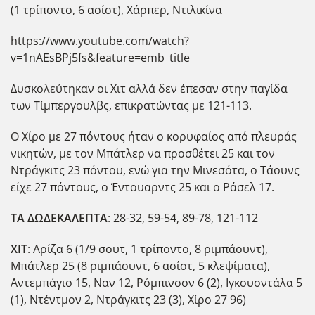
(1 τρίποντο, 6 ασίστ), Χάρπερ, Ντιλικίνα
https://www.youtube.com/watch?
v=1nAEsBPj5fs&feature=emb_title
Δυσκολεύτηκαν οι Χιτ αλλά δεν έπεσαν στην παγίδα
των Τίμπεργουλβς, επικρατώντας με 121-113.
Ο Χίρο με 27 πόντους ήταν ο κορυφαίος από πλευράς
νικητών, με τον Μπάτλερ να προσθέτει 25 και τον
Ντράγκιτς 23 πόντου, ενώ για την Μινεσότα, ο Τάουνς
είχε 27 πόντους, ο Έντουαρντς 25 και ο Ράσελ 17.
ΤΑ ΔΩΔΕΚΑΛΕΠΤΑ
: 28-32, 59-54, 89-78, 121-112
ΧΙΤ
: Αρίζα 6 (1/9 σουτ, 1 τρίποντο, 8 ριμπάουντ),
Μπάτλερ 25 (8 ριμπάουντ, 6 ασίστ, 5 κλεψίματα),
Αντεμπάγιο 15, Ναν 12, Ρόμπινσον 6 (2), Ιγκουοντάλα 5
(1), Ντέντμον 2, Ντράγκιτς 23 (3), Χίρο 27 96)