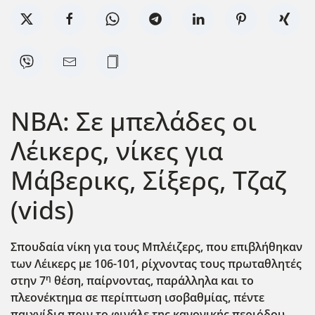
ΝΒΑ: Σε μπελάδες οι
Λέικερς, νίκες για
Μάβερικς, Σίξερς, Τζαζ
(vids)
Σπουδαία νίκη για τους Μπλέιζερς, που επιβλήθηκαν
των Λέικερς με 106-101, ρίχνοντας τους πρωταθλητές
η
στην 7
θέση, παίρνοντας, παράλληλα και το
πλεονέκτημα σε περίπτωση ισοβαθμίας, πέντε
παιχνίδια πριν το φινάλε της κανονικής περιόδου.