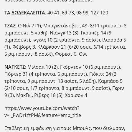
ΤΑ ΔΩΔΕΚΑΛΕΠΤΑ
: 40-41, 69-73, 98-99, 127-120
ΤΖΑΖ
: Ο'Νιλ 7 (1), Μπογκντάνοβιτς 48 (8/11 τρίποντα, 8
ριμπάουντ, 5 λάθη), Νιάνγκ 13 (3), Γκομπέρ 14 (9
ριμπάουντ), Ινγκλς 10 (2 τρίποντα, 9 ασίστ), Ιλιασόβα 5
(1), Φέιβορς 3, Κλάρκσον 21 (6/20 σουτ, 6/14 τρίποντα,
5 ριμπάουντ, 8 ασίστ), Φορεστ 6, Όνι
ΝΑΓΚΕΤΣ
: Μίλσαπ 19 (2), Γκόρντον 10 (6 ριμπάουντ),
Πόρτερ 31 (4 τρίποντα, 6 ριμπάουντ), Γιόκιτς 24 (2
τρίποντα, 9 ριμπάουντ, 13 ασίστ, 5 λάθη), Καμπάσο 5
(2/10 σουτ, 1/7 τρίποντα, 8 ριμπάουντ, 9 ασίστ), Γκριν
9 (3), ΜακΓκί, Ρίβερς 18 (5), Χάρισον 4
https://www.youtube.com/watch?
v=l_PwDrLfzPM&feature=emb_title
Επιβλητική εμφάνιση για τους Μπουλς, που διέλυσαν,