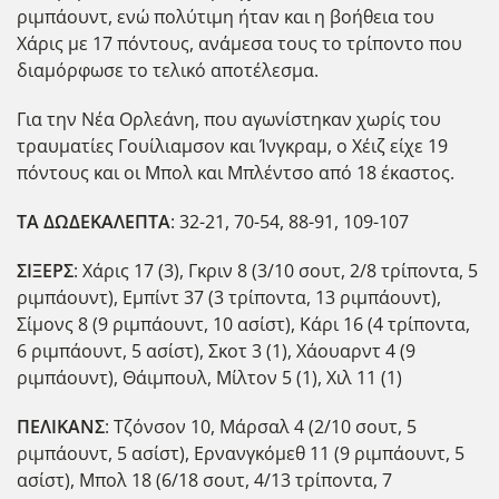
ριμπάουντ, ενώ πολύτιμη ήταν και η βοήθεια του
Χάρις με 17 πόντους, ανάμεσα τους το τρίποντο που
διαμόρφωσε το τελικό αποτέλεσμα.
Για την Νέα Ορλεάνη, που αγωνίστηκαν χωρίς του
τραυματίες Γουίλιαμσον και Ίνγκραμ, ο Χέιζ είχε 19
πόντους και οι Μπολ και Μπλέντσο από 18 έκαστος.
ΤΑ ΔΩΔΕΚΑΛΕΠΤΑ
: 32-21, 70-54, 88-91, 109-107
ΣΙΞΕΡΣ
: Χάρις 17 (3), Γκριν 8 (3/10 σουτ, 2/8 τρίποντα, 5
ριμπάουντ), Εμπίντ 37 (3 τρίποντα, 13 ριμπάουντ),
Σίμονς 8 (9 ριμπάουντ, 10 ασίστ), Κάρι 16 (4 τρίποντα,
6 ριμπάουντ, 5 ασίστ), Σκοτ 3 (1), Χάουαρντ 4 (9
ριμπάουντ), Θάιμπουλ, Μίλτον 5 (1), Χιλ 11 (1)
ΠΕΛΙΚΑΝΣ
: Τζόνσον 10, Μάρσαλ 4 (2/10 σουτ, 5
ριμπάουντ, 5 ασίστ), Ερνανγκόμεθ 11 (9 ριμπάουντ, 5
ασίστ), Μπολ 18 (6/18 σουτ, 4/13 τρίποντα, 7