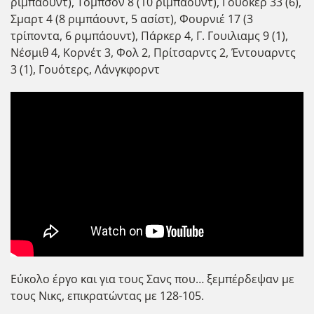
ριμπάουντ), Τόμπσον 8 (10 ριμπάουντ), Γουόκερ 33 (6),
Σμαρτ 4 (8 ριμπάουντ, 5 ασίστ), Φουρνιέ 17 (3
τρίποντα, 6 ριμπάουντ), Πάρκερ 4, Γ. Γουιλιαμς 9 (1),
Νέσμιθ 4, Κορνέτ 3, Φολ 2, Πρίτσαρντς 2, Έντουαρντς
3 (1), Γουότερς, Λάνγκφορντ
Εύκολο έργο και για τους Σανς που… ξεμπέρδεψαν με
τους Νικς, επικρατώντας με 128-105.