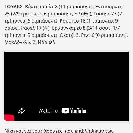
ΓΟΥΛΒΣ
: Βάντερμπιλτ 8 (11 ριμπάουντ), Έντουαρντς
25 (2/9 τρίποντα, 6 ριμπάουντ, 5 λάθη), Τάουνς 27 (2
τρίποντα, 6 ριμπάουντ), Ρούμπιο 16 (1 τρίποντο, 9
ασίστ), Ράσελ 17 (4 ), Ερνανγκόμεθ 8 (3/11 σουτ, 1/7
τρίποντα, 5 ριμπάουντ), Οκότζι 3, Ριντ 6 (6 ριμπάουντ),
ΜακΛόγκλιν 2, Νόουελ
Νίκη και για τους Χόρνετς, που επιβλήθηκαν των