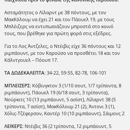
Ασταμάτητος ο Λίλαρντ με 38 πόντους, με τον
ΜακΚόλουμ να έχει 21 και τον Πάουελ 19, με τους
Μπλέιζερς να εντυπωσιάζουν μπροστά στο κοινό
τους, που βρέθηκε για πρώτη φορά στις εξέδρες.
Για το Λος Άντζελες, ο Ντέιβις είχε 36 πόντους και 12
ριμπάουντ, με τον Καρούσο να προσθέτει 18 και τον
Κάλντγουελ – Πόουπ 17.
ΤΑ ΔΩΔΕΚΑΛΕΠΤΑ
: 34-22, 59-55, 82-78, 106-101
ΜΠΛΕΪΖΕΡΣ
: Κόβινγκτον 3 (1/10 σουτ, 1/7 τρίποντα, 8
ριμπάουντ), Πάουελ 19 (6/18 σουτ, 3 τρίποντα),
Νούρκιτς 10 (13 ριμπάουντ, 5 ασίστ), Λίλαρντ 38 (5
τρίποντα, 7 ασίστ), ΜακΚόλουμ 21 (2), Άντονι 3 (1),
Χόλις-Τζέφερσον, Καντέρ 10 (10 ριμπάουντ), Σάιμονς 2
ΛΕΪΚΕΡΣ
: Ντέιβις 36 (2 τρίποντα, 12 ριμπάουντ, 5