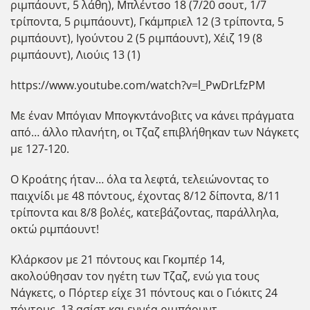
ριμπάουντ, 5 λάθη), Μπλέντσο 18 (7/20 σουτ, 1/7
τρίποντα, 5 ριμπάουντ), Γκάμπριελ 12 (3 τρίποντα, 5
ριμπάουντ), Ιγούντου 2 (5 ριμπάουντ), Χέιζ 19 (8
ριμπάουντ), Λιούις 13 (1)
https://www.youtube.com/watch?v=l_PwDrLfzPM
Με έναν Μπόγιαν Μπογκντάνοβιτς να κάνει πράγματα
από… άλλο πλανήτη, οι Τζαζ επιβλήθηκαν των Νάγκετς
με 127-120.
Ο Κροάτης ήταν… όλα τα λεφτά, τελειώνοντας το
παιχνίδι με 48 πόντους, έχοντας 8/12 δίποντα, 8/11
τρίποντα και 8/8 βολές, κατεβάζοντας, παράλληλα,
οκτώ ριμπάουντ!
Κλάρκσον με 21 πόντους και Γκομπέρ 14,
ακολούθησαν τον ηγέτη των Τζαζ, ενώ για τους
Νάγκετς, ο Πόρτερ είχε 31 πόντους και ο Γιόκιτς 24
πόντους, 13 ασίστ και εννέα ριμπάουντ.