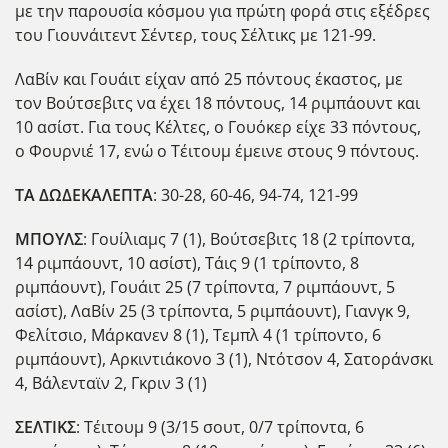
με την παρουσία κόσμου για πρώτη φορά στις εξέδρες
του Γιουνάιτεντ Σέντερ, τους Σέλτικς με 121-99.
ΛαΒίν και Γουάιτ είχαν από 25 πόντους έκαστος, με
τον Βούτσεβιτς να έχει 18 πόντους, 14 ριμπάουντ και
10 ασίστ. Για τους Κέλτες, ο Γουόκερ είχε 33 πόντους,
ο Φουρνιέ 17, ενώ ο Τέιτουμ έμεινε στους 9 πόντους.
ΤΑ ΔΩΔΕΚΑΛΕΠΤΑ
: 30-28, 60-46, 94-74, 121-99
ΜΠΟΥΛΣ
: Γουίλιαμς 7 (1), Βούτσεβιτς 18 (2 τρίποντα,
14 ριμπάουντ, 10 ασίστ), Τάις 9 (1 τρίποντο, 8
ριμπάουντ), Γουάιτ 25 (7 τρίποντα, 7 ριμπάουντ, 5
ασίστ), ΛαΒίν 25 (3 τρίποντα, 5 ριμπάουντ), Γιανγκ 9,
Φελίτσιο, Μάρκανεν 8 (1), Τεμπλ 4 (1 τρίποντο, 6
ριμπάουντ), Αρκιντιάκονο 3 (1), Ντότσον 4, Σατοράνσκι
4, Βάλενταϊν 2, Γκριν 3 (1)
ΣΕΛΤΙΚΣ
: Τέιτουμ 9 (3/15 σουτ, 0/7 τρίποντα, 6