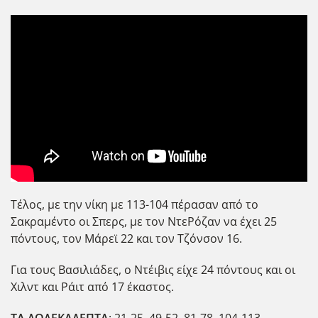
Τέλος, με την νίκη με 113-104 πέρασαν από το
Σακραμέντο οι Σπερς, με τον ΝτεΡόζαν να έχει 25
πόντους, τον Μάρεϊ 22 και τον Τζόνσον 16.
Για τους Βασιλιάδες, ο Ντέιβις είχε 24 πόντους και οι
Χιλντ και Ράιτ από 17 έκαστος.