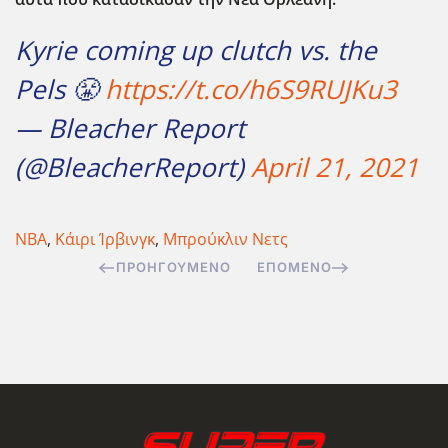
Kyrie coming up clutch vs. the
Pels 😤
https://t.co/h6S9RUJKu3
— Bleacher Report
(@BleacherReport)
April 21, 2021
ΝΒΑ
,
Κάιρι Ίρβινγκ
,
Μπρούκλιν Νετς
ΠΡΟΗΓΟΎΜΕΝΟ
ΕΠΌΜΕΝΟ