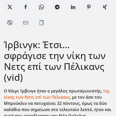
Ίρβινγκ: Έτσι…
σφράγισε την νίκη των
Νετς επί των Πέλικανς
(vid)
Ο Κάιρι Ίρβινγκ ήταν ο μεγάλος πρωταγωνιστής,
της
νίκης των Νετς επί των Πέλικανς
, με τον άσο του
Μπρούκλιν να πετυχαίνει 32 πόντους, όμως τα δύο
καλάθια που σημείωσε στο τελευταίο λεπτό, ήταν και
αυτά που καταδίκασαν την Νέα Ορλεάνη.