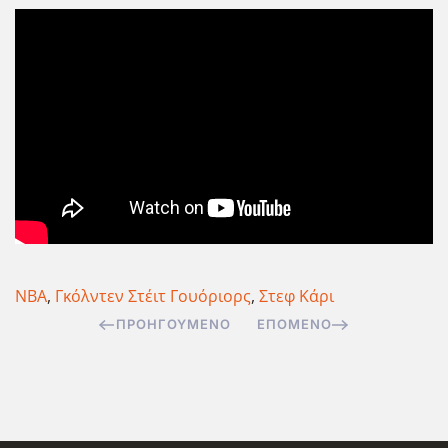
ΝΒΑ
,
Γκόλντεν Στέιτ Γουόριορς
,
Στεφ Κάρι
ΠΡΟΗΓΟΎΜΕΝΟ
ΕΠΌΜΕΝΟ