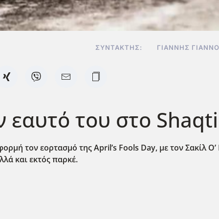
ΣΥΝΤΆΚΤΗΣ:
ΓΙΆΝΝΗΣ ΓΙΑΝΝ
 εαυτό του στο Shaqtin
φορμή τον εορτασμό της April’s Fools Day,
με τον Σακίλ Ο’
λλά και εκτός παρκέ.