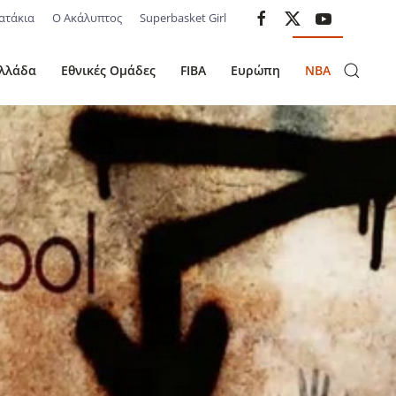
ατάκια
Ο Ακάλυπτος
Superbasket Girl
λλάδα
Εθνικές Ομάδες
FIBA
Ευρώπη
NBA