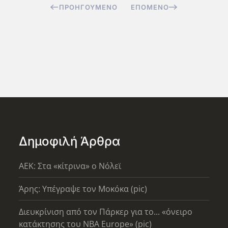
ΠΡΟΗΓΟΎΜΕΝΟ
ΕΠΌΜΕΝΟ
Δημοφιλή Άρθρα
AEK: Στα «κίτρινα» ο Νόλεϊ
Άρης: Υπέγραψε τον Μοκόκα (pic)
Διευκρίνιση από τον Πάρκερ για το... «όνειρο
κατάκτησης του ΝΒΑ Europe» (pic)