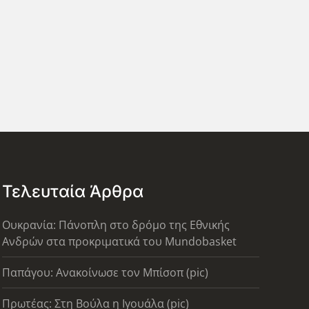
Τελευταία Άρθρα
Ουκρανία: Πάνοπλη στο δρόμο της Εθνικής
Ανδρών στα προκριματικά του Mundobasket
Παπάγου: Ανακοίνωσε τον Μπίσοπ (pic)
Πρωτέας: Στη Βούλα η Ιγουάλα (pic)