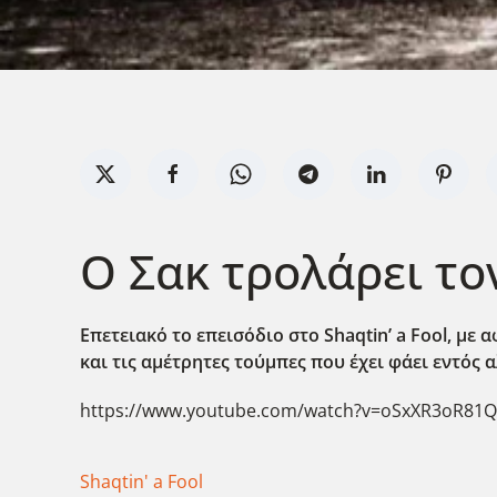
Ο Σακ τρολάρει τον
Επετειακό το επεισόδιο στο Shaqtin’ a Fool,
με α
και τις αμέτρητες τούμπες που έχει φάει εντός α
https://www.youtube.com/watch?v=oSxXR3oR81Q
Shaqtin' a Fool