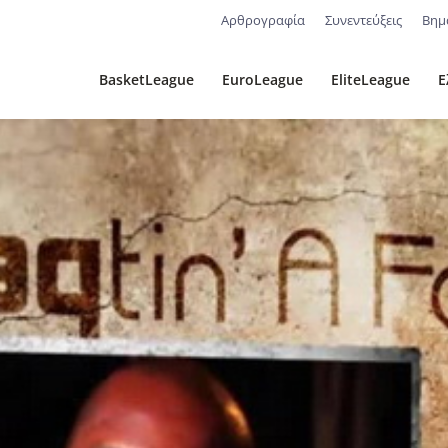
Αρθρογραφία
Συνεντεύξεις
Βημ
BasketLeague
EuroLeague
EliteLeague
Ε