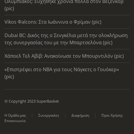
Ολυμπιακός: Ευχήθηκε χρόνια πολλά στον Βεζένκοβ
(pic)
Vikos Φalcons: Στα Ιωάννινα ο Φρίμαν (pic)
Dubai BC: Δικός της ο Σενγκέλια μετά την ολοκλήρωση
της συνεργασίας του με την Μπαρτσελόνα (pic)
Χάποελ Τελ Αβίβ: Ανακοίνωσε τον Μπουρντιλόν (pic)
«Επιστρέφει στο ΝΒΑ για τους Νάγκετς ο Γουόκερ»
(pic)
© Copyright 2023 SuperBasket
Η Ομάδα μας
Συνεργασίες
Διαφήμιση
Όροι Χρήσης
Επικοινωνία