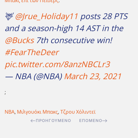
Μπακς επί των Πέισερς
:
🦌
@Jrue_Holiday11
posts 28 PTS
and a season-high 14 AST in the
@Bucks
7th consecutive win!
#FearTheDeer
pic.twitter.com/8anzNBCLr3
— NBA (@NBA)
March 23, 2021
;
NBA
,
Μιλγουόκι Μπακς
,
Τζρου Χόλιντεϊ
ΠΡΟΗΓΟΎΜΕΝΟ
ΕΠΌΜΕΝΟ