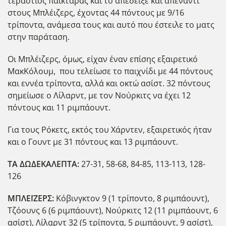
τεράστιος παικταράς και το απέδειξε και απέναντι
στους Μπλέιζερς, έχοντας 44 πόντους με 9/16
τρίποντα, ανάμεσα τους και αυτό που έστειλε το ματς
στην παράταση.
Οι Μπλέιζερς, όμως, είχαν έναν επίσης εξαιρετικό
ΜακΚόλουμ, που τελείωσε το παιχνίδι με 44 πόντους
και εννέα τρίποντα, αλλά και οκτώ ασίστ. 32 πόντους
σημείωσε ο Λίλαρντ, με τον Νούρκιτς να έχει 12
πόντους και 11 ριμπάουντ.
Για τους Ρόκετς, εκτός του Χάρντεν, εξαιρετικός ήταν
και ο Γουντ με 31 πόντους και 13 ριμπάουντ.
ΤΑ ΔΩΔΕΚΑΛΕΠΤΑ:
27-31, 58-68, 84-85, 113-113, 128-
126
ΜΠΛΕΪΖΕΡΣ:
Κόβινγκτον 9 (1 τρίποντο, 8 ριμπάουντ),
Τζόουνς 6 (6 ριμπάουντ), Νούρκιτς 12 (11 ριμπάουντ, 6
ασίστ), Λίλαρντ 32 (5 τρίποντα, 5 ριμπάουντ, 9 ασίστ),