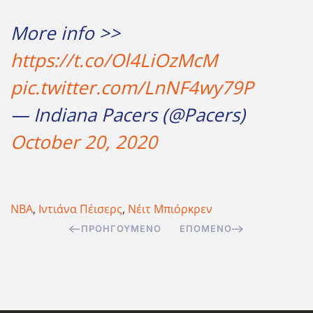
More info >>
https://t.co/Ol4LiOzMcM
pic.twitter.com/LnNF4wy79P
— Indiana Pacers (@Pacers)
October 20, 2020
NBA
,
Ιντιάνα Πέισερς
,
Νέιτ Μπιόρκρεν
ΠΡΟΗΓΟΎΜΕΝΟ
ΕΠΌΜΕΝΟ