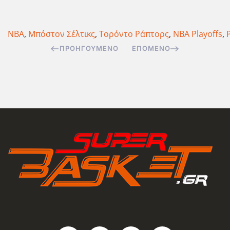
NBA
,
Μπόστον Σέλτικς
,
Τορόντο Ράπτορς
,
NBA Playoffs
,
ΠΡΟΗΓΟΎΜΕΝΟ
ΕΠΌΜΕΝΟ