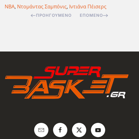
NBA
,
Ντομάντας Σαμπόνις
,
Ιντιάνα Πέισερς
ΠΡΟΗΓΟΎΜΕΝΟ
ΕΠΌΜΕΝΟ