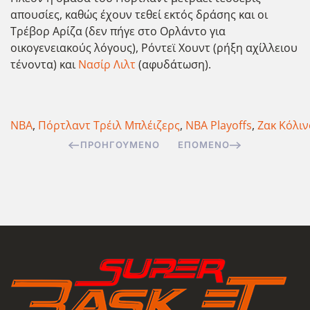
απουσίες, καθώς έχουν τεθεί εκτός δράσης και οι
Τρέβορ Αρίζα (δεν πήγε στο Ορλάντο για
οικογενειακούς λόγους), Ρόντεϊ Χουντ (ρήξη αχίλλειου
τένοντα) και
Νασίρ Λιλτ
(αφυδάτωση).
NBA
,
Πόρτλαντ Τρέιλ Μπλέιζερς
,
NBA Playoffs
,
Ζακ Κόλιν
ΠΡΟΗΓΟΎΜΕΝΟ
ΕΠΌΜΕΝΟ