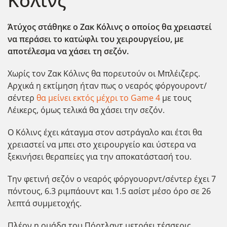
Κόλινς
Άτύχος στάθηκε ο Ζακ Κόλινς ο οποίος θα χρειαστεί
να περάσει το κατώφλι του χειρουργείου, με
αποτέλεσμα να χάσει τη σεζόν.
Χωρίς τον Ζακ Κόλινς θα πορευτούν οι Μπλέιζερς.
Αρχικά η εκτίμηση ήταν πως ο νεαρός φόργουροντ/
σέντερ
θα μείνει εκτός μέχρι το Game 4
με τους
Λέικερς, όμως τελικά θα χάσει την σεζόν.
Ο Κόλινς έχει κάταγμα στον αστράγαλο και έτσι θα
χρειαστεί να μπει στο χειρουργείο και ύστερα να
ξεκινήσει θεραπείες για την αποκατάστασή του.
Την φετινή σεζόν ο νεαρός φόργουορντ/σέντερ έχει 7
πόντους, 6.3 ριμπάουντ και 1.5 ασίστ μέσο όρο σε 26
λεπτά συμμετοχής.
Πλέον η ομάδα του Πόρτλαντ μετράει τέσσερις