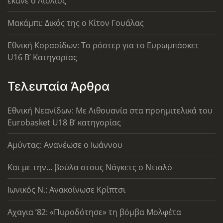
έκανε ο Λιόλιος
Μακάμπι: Δικός της ο Κίτον Γουάλας
Εθνική Κορασίδων: Το ρόστερ για το Ευρωμπάσκετ
U16 B’ Κατηγορίας
Τελευταία Άρθρα
Εθνική Νεανίδων: Με Λιθουανία στα προημιτελικά του
Eurobasket U18 Β’ κατηγορίας
Αμύντας: Ανανέωσε ο Ιωάννου
Και με την… βούλα στους Νάγκετς ο Ντιαλό
Ιωνικός Ν.: Ανακοίνωσε Κρίπτσι
Αχαγια ’82: «Πυροδότησε» τη βόμβα Μολφέτα