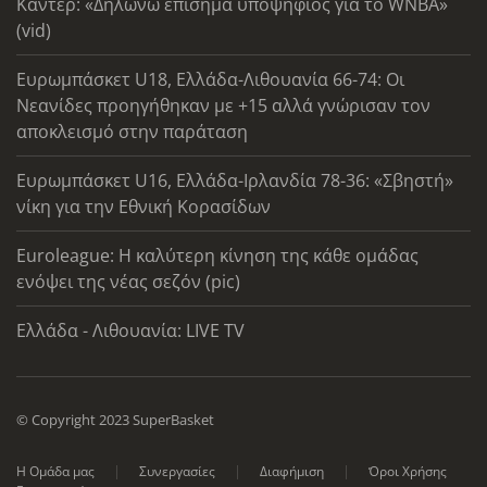
Καντέρ: «Δηλώνω επίσημα υποψήφιος για το WNBA»
(vid)
Ευρωμπάσκετ U18, Ελλάδα-Λιθουανία 66-74: Οι
Νεανίδες προηγήθηκαν με +15 αλλά γνώρισαν τον
αποκλεισμό στην παράταση
Ευρωμπάσκετ U16, Ελλάδα-Ιρλανδία 78-36: «Σβηστή»
νίκη για την Εθνική Κορασίδων
Euroleague: Η καλύτερη κίνηση της κάθε ομάδας
ενόψει της νέας σεζόν (pic)
Ελλάδα - Λιθουανία: LIVE TV
© Copyright 2023 SuperBasket
Η Ομάδα μας
Συνεργασίες
Διαφήμιση
Όροι Χρήσης