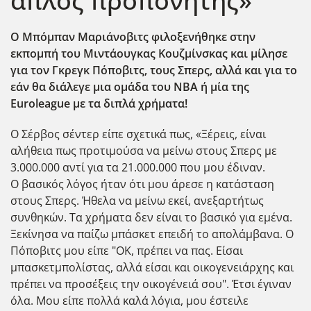
απλός προπονητής»
O Mπόμπαν Μαριάνοβιτς φιλοξενήθηκε στην
εκπομπή του Μιντάουγκας Κουζμίνσκας και μίλησε
για τον Γκρεγκ Πόποβιτς, τους Σπερς, αλλά και για το
εάν θα διάλεγε μια ομάδα του ΝΒΑ ή μία της
Euroleague με τα διπλά χρήματα!
Ο Σέρβος σέντερ είπε σχετικά πως, «Ξέρεις, είναι
αλήθεια πως προτιμούσα να μείνω στους Σπερς με
3.000.000 αντί για τα 21.000.000 που μου έδιναν.
Ο βασικός λόγος ήταν ότι μου άρεσε η κατάσταση
στους Σπερς. Ήθελα να μείνω εκεί, ανεξαρτήτως
συνθηκών. Τα χρήματα δεν είναι το βασικό για εμένα.
Ξεκίνησα να παίζω μπάσκετ επειδή το απολάμβανα. Ο
Πόποβιτς μου είπε "ΟΚ, πρέπει να πας. Είσαι
μπασκετμπολίστας, αλλά είσαι και οικογενειάρχης και
πρέπει να προσέξεις την οικογένειά σου". Έτσι έγιναν
όλα. Μου είπε πολλά καλά λόγια, μου έστειλε