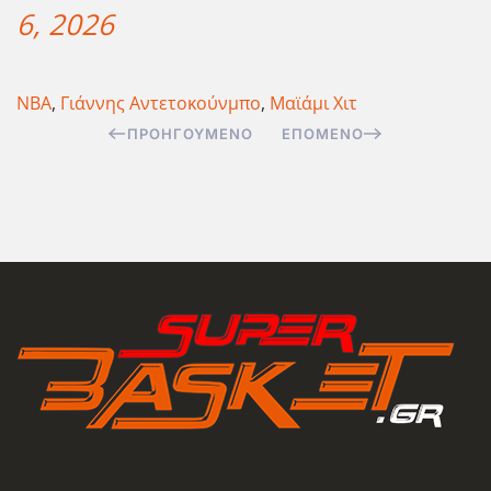
6, 2026
ΝΒΑ
,
Γιάννης Αντετοκούνμπο
,
Μαϊάμι Χιτ
ΠΡΟΗΓΟΎΜΕΝΟ
ΕΠΌΜΕΝΟ