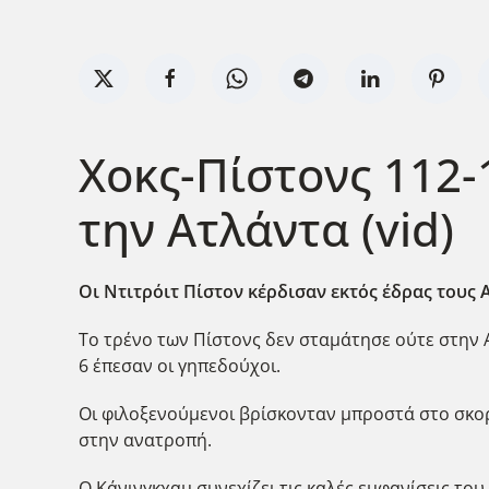
Χοκς-Πίστονς 112-
την Ατλάντα (vid)
Οι Ντιτρόιτ Πίστον κέρδισαν εκτός έδρας τους 
Το τρένο των Πίστονς δεν σταμάτησε ούτε στην Ατ
6 έπεσαν οι γηπεδούχοι.
Οι φιλοξενούμενοι βρίσκονταν μπροστά στο σκορ
στην ανατροπή.
Ο Κάνινγκχαμ συνεχίζει τις καλές εμφανίσεις του