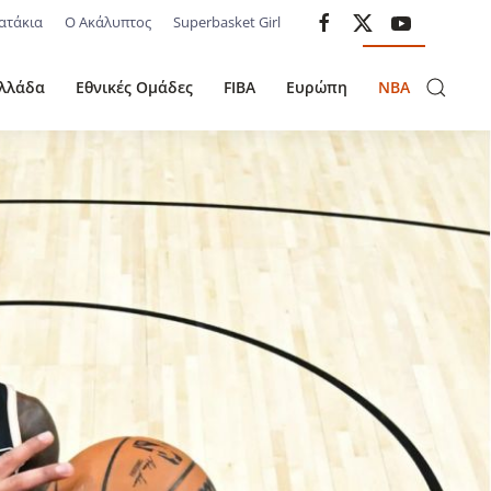
ατάκια
Ο Ακάλυπτος
Superbasket Girl
λλάδα
Εθνικές Ομάδες
FIBA
Ευρώπη
NBA