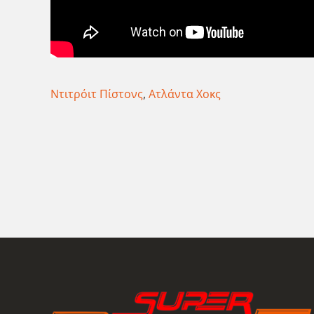
Ντιτρόιτ Πίστονς
,
Ατλάντα Χοκς