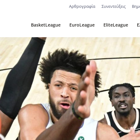
Αρθρογραφία
Συνεντεύξεις
Βημ
BasketLeague
EuroLeague
EliteLeague
Ε