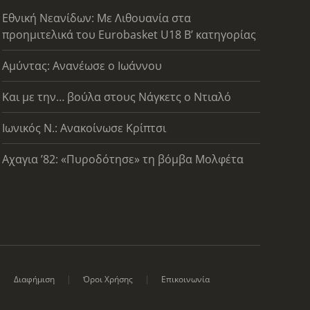
Εθνική Νεανίδων: Με Λιθουανία στα
προημιτελικά του Eurobasket U18 Β’ κατηγορίας
Αμύντας: Ανανέωσε ο Ιωάννου
Και με την… βούλα στους Νάγκετς ο Ντιαλό
Ιωνικός Ν.: Ανακοίνωσε Κρίπτσι
Αχαγια ’82: «Πυροδότησε» τη βόμβα Μολφέτα
Διαφήμιση
Όροι Χρήσης
Επικοινωνία