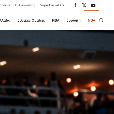
ατάκια
Ο Ακάλυπτος
Superbasket Girl
λλάδα
Εθνικές Ομάδες
FIBA
Ευρώπη
NBA