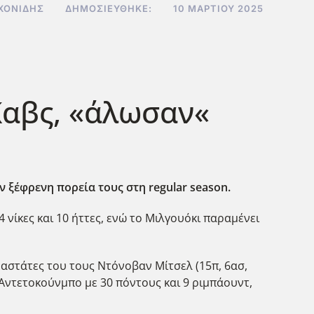
ΧΟΝΊΔΗΣ
ΔΗΜΟΣΙΕΎΘΗΚΕ:
10 ΜΑΡΤΊΟΥ 2025
Καβς, «άλωσαν«
 ξέφρενη πορεία τους στη regular season.
 νίκες και 10 ήττες, ενώ το Μιλγουόκι παραμένει
ραστάτες του τους Ντόνοβαν Μίτσελ (15π, 6ασ,
ης Αντετοκούνμπο με 30 πόντους και 9 ριμπάουντ,