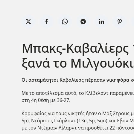
Μπακς-Καβαλίερς 1
ξανά το Μιλγουόκι 
Οι ασταμάτητοι Καβαλίερς πέρασαν νικηφόρα κα
Με το αποτέλεσμα αυτό, το Κλίβελαντ παραμένει 
στη 4η θέση με 36-27.
Κορυφαίος για τους νικητές ήταν ο Μαξ Στρους μ
5ρ), Ντ΄αριους Γκάρλαντ (13π, 5ρ, 5ασ) και Έβαν 
με τον Ντέιμιαν Λίλαρντ να προσθέτει 22 πόντους