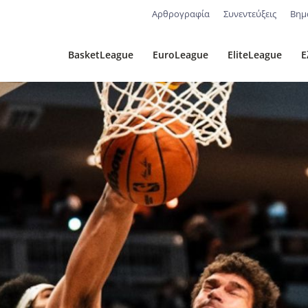
Αρθρογραφία
Συνεντεύξεις
Βημ
BasketLeague
EuroLeague
EliteLeague
Ε