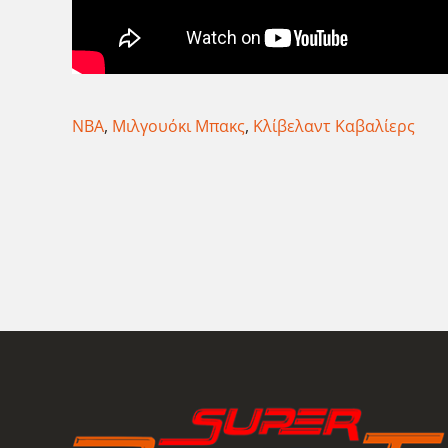
NBA
,
Μιλγουόκι Μπακς
,
Κλίβελαντ Καβαλίερς