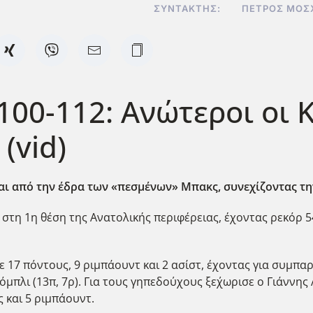
ΣΥΝΤΆΚΤΗΣ:
ΠΈΤΡΟΣ ΜΟΣ
00-112: Ανώτεροι οι 
(vid)
ι από την έδρα των «πεσμένων» Μπακς, συνεχίζοντας την
στη 1η θέση της Ανατολικής περιφέρειας, έχοντας ρεκόρ 54
ε 17 πόντους, 9 ριμπάουντ και 2 ασίστ, έχοντας για συμπα
Μόμπλι (13π, 7ρ). Για τους γηπεδο΄υχους ξε΄χωρισε ο Γιάνν
 και 5 ριμπάουντ.