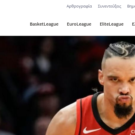
Αρθρογραφία
Συνεντεύξεις
Βημ
BasketLeague
EuroLeague
EliteLeague
Ε