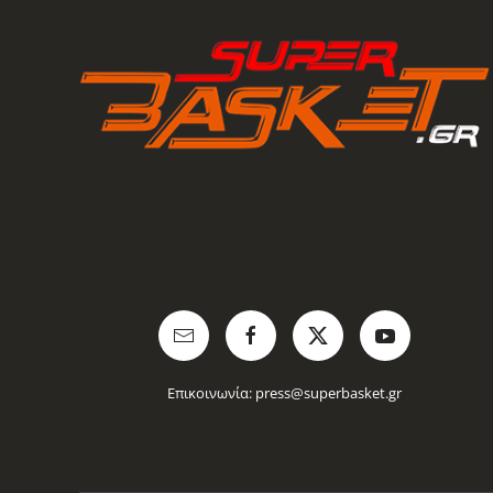
Επικοινωνία:
press@superbasket.gr