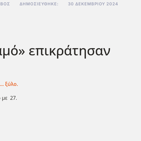
ΑΒΌΣ
ΔΗΜΟΣΙΕΎΘΗΚΕ:
30 ΔΕΚΕΜΒΡΊΟΥ 2024
χαμό» επικράτησαν
.. ξύλο.
ρ με 27.