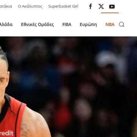
ατάκια
Ο Ακάλυπτος
Superbasket Girl
λλάδα
Εθνικές Ομάδες
FIBA
Ευρώπη
NBA