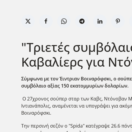
"Τριετές συμβόλαι
Καβαλίερς για Ντό
Σύμφωνα με τον Έιντριαν Βοιναρόφσκι, ο σούπε
συμβόλαιο αξίας 150 εκατομμυρίων δολαρίων.
Ο 27χρονος σούπερ σταρ των Καβς, Ντόνοβαν Μίτσ
Ιντιανάπολις, αναμένεται να υπογράψει για ακόμ
Βοιναρόφσκι.
Την περσινή σεζόν ο "Spida" κατέγραψε 26.6 πόντ