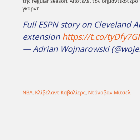
της regular season. Αποτελεί τον σημαντικότερο 
γκαρντ.
Full ESPN story on Cleveland A
extension
https://t.co/tyDfy7
— Adrian Wojnarowski (@woj
NBA
,
Κλίβελαντ Καβαλίερς
,
Ντόνοβαν Μίτσελ