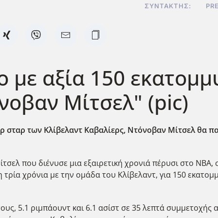
ΣΥΝΤΆΚΤΗΣ:
PR
ο με αξία 150 εκατομμ
νοβαν Μίτσελ" (pic)
ρ σταρ των Κλίβελαντ Καβαλίερς, Ντόνοβαν Μίτσελ θα πα
ελ που διένυσε μια εξαιρετική χρονιά πέρυσι στο NBA, σ
η τρία χρόνια με την ομάδα του Κλίβελαντ, για 150 εκατομ
ους, 5.1 ριμπάουντ και 6.1 ασίστ σε 35 λεπτά συμμετοχής 