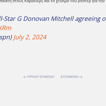
παίκτη στους Καβαλίερς και το χτίσιμο του ρόστερ για την
ll-Star G Donovan Mitchell agreeing 
GKRm
espn)
July 2, 2024
ΠΡΟΗΓΟΎΜΕΝΟ
ΕΠΌΜΕΝΟ