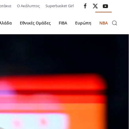
ατάκια
Ο Ακάλυπτος
Superbasket Girl
λλάδα
Εθνικές Ομάδες
FIBA
Ευρώπη
NBA