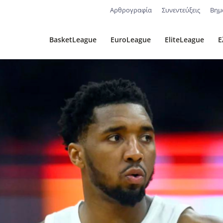
Αρθρογραφία
Συνεντεύξεις
Βημ
BasketLeague
EuroLeague
EliteLeague
Ε