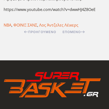
https://www.youtube.com/watch?v=dwwHJ4Z8OeE
NBA
,
ΦΟΙΝΙΞ ΣΑΝΣ
,
Λος Άντζελες Λέικερς
ΠΡΟΗΓΟΎΜΕΝΟ
ΕΠΌΜΕΝΟ