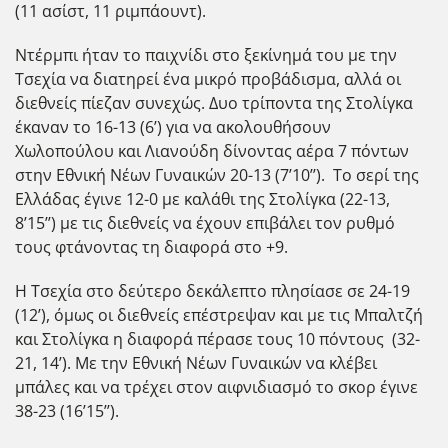
(11 ασίστ, 11 ριμπάουντ).
Ντέρμπι ήταν το παιχνίδι στο ξεκίνημά του με την
Τσεχία να διατηρεί ένα μικρό προβάδισμα, αλλά οι
διεθνείς πίεζαν συνεχώς. Δυο τρίποντα της Στολίγκα
έκαναν το 16-13 (6’) για να ακολουθήσουν
Χωλοπούλου και Λιανούδη δίνοντας αέρα 7 πόντων
στην Εθνική Νέων Γυναικών 20-13 (7’10’’). Το σερί της
Ελλάδας έγινε 12-0 με καλάθι της Στολίγκα (22-13,
8’15’’) με τις διεθνείς να έχουν επιβάλει τον ρυθμό
τους φτάνοντας τη διαφορά στο +9.
Η Τσεχία στο δεύτερο δεκάλεπτο πλησίασε σε 24-19
(12’), όμως οι διεθνείς επέστρεψαν και με τις Μπαλτζή
και Στολίγκα η διαφορά πέρασε τους 10 πόντους (32-
21, 14’). Με την Εθνική Νέων Γυναικών να κλέβει
μπάλες και να τρέχει στον αιφνιδιασμό το σκορ έγινε
38-23 (16’15’’).