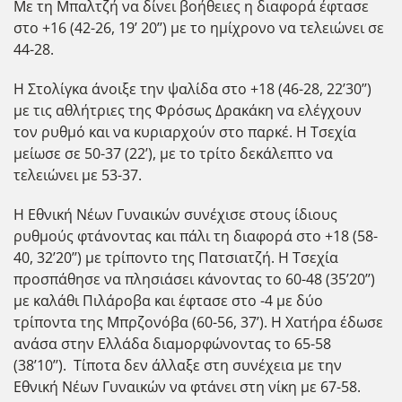
Με τη Μπαλτζή να δίνει βοήθειες η διαφορά έφτασε
στο +16 (42-26, 19’ 20’’) με το ημίχρονο να τελειώνει σε
44-28.
Η Στολίγκα άνοιξε την ψαλίδα στο +18 (46-28, 22’30’’)
με τις αθλήτριες της Φρόσως Δρακάκη να ελέγχουν
τον ρυθμό και να κυριαρχούν στο παρκέ. Η Τσεχία
μείωσε σε 50-37 (22’), με το τρίτο δεκάλεπτο να
τελειώνει με 53-37.
Η Εθνική Νέων Γυναικών συνέχισε στους ίδιους
ρυθμούς φτάνοντας και πάλι τη διαφορά στο +18 (58-
40, 32’20’’) με τρίποντο της Πατσιατζή. Η Τσεχία
προσπάθησε να πλησιάσει κάνοντας το 60-48 (35’20’’)
με καλάθι Πιλάροβα και έφτασε στο -4 με δύο
τρίποντα της Μπρζονόβα (60-56, 37’). Η Χατήρα έδωσε
ανάσα στην Ελλάδα διαμορφώνοντας το 65-58
(38’10’’). Τίποτα δεν άλλαξε στη συνέχεια με την
Εθνική Νέων Γυναικών να φτάνει στη νίκη με 67-58.