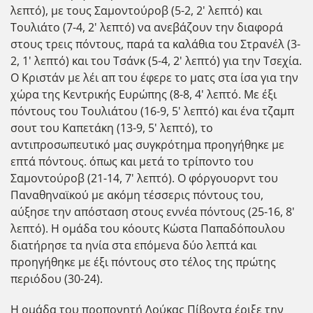
λεπτό), με τους Σαμοντούροβ (5-2, 2' λεπτό) και
Τουλιάτο (7-4, 2' λεπτό) να ανεβάζουν την διαφορά
στους τρεις πόντους, παρά τα καλάθια του Στρανέλ (3-
2, 1' λεπτό) και του Τσάνκ (5-4, 2' λεπτό) για την Τσεχία.
Ο Κριστάν με λέι απ του έφερε το ματς στα ίσα για την
χώρα της Κεντρικής Ευρώπης (8-8, 4' λεπτό. Με έξι
πόντους του Τουλιάτου (16-9, 5' λεπτό) και ένα τζαμπ
σουτ του Καπετάκη (13-9, 5' λεπτό), το
αντιπροσωπευτικό μας συγκρότημα προηγήθηκε με
επτά πόντους. όπως και μετά το τρίποντο του
Σαμοντούροβ (21-14, 7' λεπτό). Ο φόργουορντ του
Παναθηναϊκού με ακόμη τέσσερις πόντους του,
αύξησε την απόσταση στους εννέα πόντους (25-16, 8'
λεπτό). Η ομάδα του κόουτς Κώστα Παπαδόπουλου
διατήρησε τα ηνία στα επόμενα δύο λεπτά και
προηγήθηκε με έξι πόντους στο τέλος της πρώτης
περιόδου (30-24).
Η ομάδα του προπονητή Λούκας Πίβοντα έριξε την