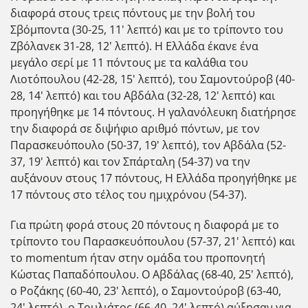
διαφορά στους τρεις πόντους με την βολή του
Σβόμποντα (30-25, 11' λεπτό) και με το τρίποντο του
Ζβόλανεκ 31-28, 12' λεπτό). Η Ελλάδα έκανε ένα
μεγάλο σερί με 11 πόντους με τα καλάθια του
Λιοτόπουλου (42-28, 15' λεπτό), του Σαμοντούροβ (40-
28, 14' λεπτό) και του Αβδάλα (32-28, 12' λεπτό) και
προηγήθηκε με 14 πόντους. Η γαλανόλευκη διατήρησε
την διαφορά σε διψήφιο αριθμό πόντων, με τον
Παρασκευόπουλο (50-37, 19' λεπτό), τον Αβδάλα (52-
37, 19' λεπτό) και τον Σπάρταλη (54-37) να την
αυξάνουν στους 17 πόντους, Η Ελλάδα προηγήθηκε με
17 πόντους στο τέλος του ημιχρόνου (54-37).
Για πρώτη φορά στους 20 πόντους η διαφορά με το
τρίποντο του Παρασκευόπουλου (57-37, 21' λεπτό) και
το momentum ήταν στην ομάδα του προπονητή
Κώστας Παπαδόπουλου. Ο Αβδάλας (68-40, 25' λεπτό),
ο Ροζάκης (60-40, 23' λεπτό), ο Σαμοντούροβ (63-40,
24' λεπτό), ο Τουλιάτος (66-40, 24' λεπτό) αύξησαν για