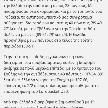
την Ελλάδα την απόσταση στους 28 πόντους. Με
πλουραλισμό στο σκοράρισμα και με το τρίποντο του
Ροζακέα, το αντιπροσωπευτικό μας συγκρότημα
αύξησε την διαφορά του και στους 40 πόντους (89-49,
27' λεπτό), με τον Ζβόλανεκ για την Τσεχία με δύο
βολές να μειώνει (89-51, 29' λεπτό). Η Ελλάδα
προηγήθηκε με 38 πόντους στο τέλος της τρίτης
περιόδου (89-51).
Στην τέταρτη περίοδο, η γαλανόλευκη έκανε
διαχείριση του προβαδίσματος, καθώς η διαφορά
ανέβηκε σε πολύ μεγάλα επίπεδα, με το τρίποντο του
Σούλης να την ανεβάζει στους 43 πόντους (107-64, 39'
λεπτό). Η Ελλάδα νίκησε την Τσεχία με 107-66,
κάνοντας το 2/2 στους ομίλους και προκρίθηκε στην
επόμενη φάση του Eurobasket U20.
Από την Ελλάδα διακρίθηκε ο Σαμοντούροβ με 19
πόντους, με τους Λιοτόπουλο, Καπετάκη και