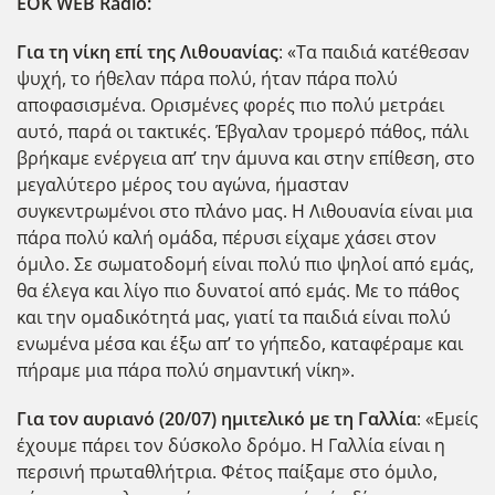
EOK
WEB
Radio
:
Για τη νίκη επί της Λιθουανίας
: «Τα παιδιά κατέθεσαν
ψυχή, το ήθελαν πάρα πολύ, ήταν πάρα πολύ
αποφασισμένα. Ορισμένες φορές πιο πολύ μετράει
αυτό, παρά οι τακτικές. Έβγαλαν τρομερό πάθος, πάλι
βρήκαμε ενέργεια απ’ την άμυνα και στην επίθεση, στο
μεγαλύτερο μέρος του αγώνα, ήμασταν
συγκεντρωμένοι στο πλάνο μας. Η Λιθουανία είναι μια
πάρα πολύ καλή ομάδα, πέρυσι είχαμε χάσει στον
όμιλο. Σε σωματοδομή είναι πολύ πιο ψηλοί από εμάς,
θα έλεγα και λίγο πιο δυνατοί από εμάς. Με το πάθος
και την ομαδικότητά μας, γιατί τα παιδιά είναι πολύ
ενωμένα μέσα και έξω απ’ το γήπεδο, καταφέραμε και
πήραμε μια πάρα πολύ σημαντική νίκη».
Για τον αυριανό (20/07) ημιτελικό με τη Γαλλία
: «Εμείς
έχουμε πάρει τον δύσκολο δρόμο. Η Γαλλία είναι η
περσινή πρωταθλήτρια. Φέτος παίξαμε στο όμιλο,