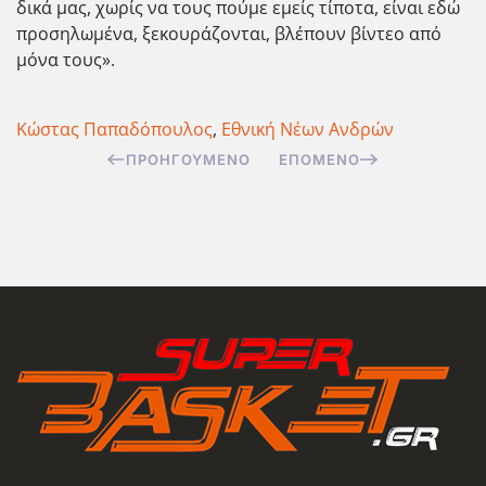
δικά μας, χωρίς να τους πούμε εμείς τίποτα, είναι εδώ
προσηλωμένα, ξεκουράζονται, βλέπουν βίντεο από
μόνα τους».
Κώστας Παπαδόπουλος
,
Εθνική Νέων Ανδρών
ΠΡΟΗΓΟΎΜΕΝΟ
ΕΠΌΜΕΝΟ