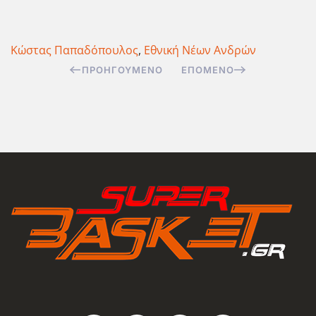
Κώστας Παπαδόπουλος
,
Εθνική Νέων Ανδρών
ΠΡΟΗΓΟΎΜΕΝΟ
ΕΠΌΜΕΝΟ