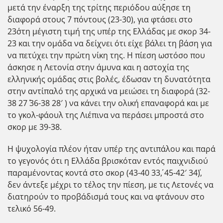
μετά την έναρξη της τρίτης περιόδου αύξησε τη
διαφορά στους 7 πόντους (23-30), για φτάσει στο
23΄στη μέγιστη τιμή της υπέρ της Ελλάδας με σκορ 34-
23 και την ομάδα να δείχνει ότι είχε βάλει τη βάση για
να πετύχει την πρώτη νίκη της. Η πίεση ωστόσο που
άσκησε η Λετονία στην άμυνα και η αστοχία της
ελληνικής ομάδας στις βολές, έδωσαν τη δυνατότητα
στην αντίπαλό της αρχικά να μειώσει τη διαφορά (32-
38 27΄ 36-38 28′ ) να κάνει την ολική επαναφορά και με
το γκολ-φάουλ της Λιέπινα να περάσει μπροστά στο
σκορ με 39-38.
Η ψυχολογία πλέον ήταν υπέρ της αντιπάλου και παρά
το γεγονός ότι η Ελλάδα βρισκόταν εντός παιχνιδιού
παραμένοντας κοντά στο σκορ (43-40 33΄, 45-42′ 34΄),
δεν άντεξε μέχρι το τέλος την πίεση, με τις Λετονές να
διατηρούν το προβάδισμά τους και να φτάνουν στο
τελικό 56-49.