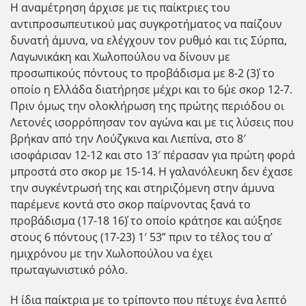
Η αναμέτρηση άρχισε με τις παίκτριες του
αντιπροσωπευτικού μας συγκροτήματος να παίζουν
δυνατή άμυνα, να ελέγχουν τον ρυθμό και τις Σύρπα,
Λαγωνικάκη και Χωλοπούλου να δίνουν με
προσωπικούς πόντους το προβάδισμα με 8-2 (3΄) το
οποίο η Ελλάδα διατήρησε μέχρι και το 6΄με σκορ 12-7.
Πριν όμως την ολοκλήρωση της πρώτης περιόδου οι
Λετονές ισορρόπησαν τον αγώνα και με τις λύσεις που
βρήκαν από την Λούζγκινα και Λιεπίνα, στο 8′
ισοφάρισαν 12-12 και στο 13′ πέρασαν για πρώτη φορά
μπροστά στο σκορ με 15-14. Η γαλανόλευκη δεν έχασε
την συγκέντρωσή της και στηριζόμενη στην άμυνα
παρέμενε κοντά στο σκορ παίρνοντας ξανά το
προβάδισμα (17-18 16΄) το οποίο κράτησε και αύξησε
στους 6 πόντους (17-23) 1′ 53” πριν το τέλος του α’
ημιχρόνου με την Χωλοπούλου να έχει
πρωταγωνιστικό ρόλο.
Η ίδια παίκτρια με το τρίποντο που πέτυχε ένα λεπτό