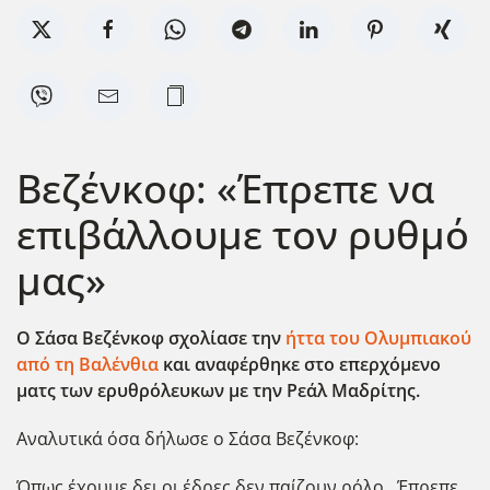
Βεζένκοφ: «Έπρεπε να
επιβάλλουμε τον ρυθμό
μας»
Ο Σάσα Βεζένκοφ σχολίασε την
ήττα του Ολυμπιακού
από τη Βαλένθια
και αναφέρθηκε στο επερχόμενο
ματς των ερυθρόλευκων με την Ρεάλ Μαδρίτης.
Αναλυτικά όσα δήλωσε ο Σάσα Βεζένκοφ:
Όπως έχουμε δει οι έδρες δεν παίζουν ρόλο,. Έπρεπε