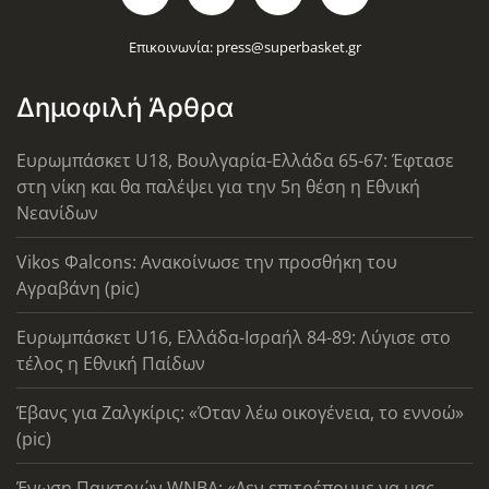
Επικοινωνία:
press@superbasket.gr
Δημοφιλή Άρθρα
Ευρωμπάσκετ U18, Βουλγαρία-Ελλάδα 65-67: Έφτασε
στη νίκη και θα παλέψει για την 5η θέση η Εθνική
Νεανίδων
Vikos Φalcons: Ανακοίνωσε την προσθήκη του
Αγραβάνη (pic)
Ευρωμπάσκετ U16, Ελλάδα-Ισραήλ 84-89: Λύγισε στο
τέλος η Εθνική Παίδων
Έβανς για Ζαλγκίρις: «Όταν λέω οικογένεια, το εννοώ»
(pic)
Ένωση Παικτριών WNBA: «Δεν επιτρέπουμε να μας