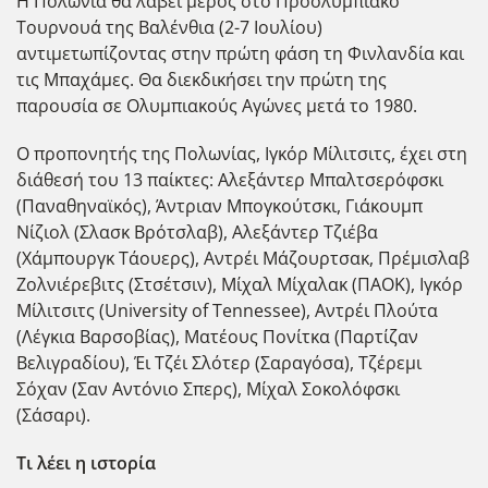
Η Πολωνία θα λάβει μέρος στο Προολυμπιακό
Τουρνουά της Βαλένθια (2-7 Ιουλίου)
αντιμετωπίζοντας στην πρώτη φάση τη Φινλανδία και
τις Μπαχάμες. Θα διεκδικήσει την πρώτη της
παρουσία σε Ολυμπιακούς Αγώνες μετά το 1980.
Ο προπονητής της Πολωνίας, Ιγκόρ Μίλιτσιτς, έχει στη
διάθεσή του 13 παίκτες: Αλεξάντερ Μπαλτσερόφσκι
(Παναθηναϊκός), Άντριαν Μπογκούτσκι, Γιάκουμπ
Νίζιολ (Σλασκ Βρότσλαβ), Αλεξάντερ Τζιέβα
(Χάμπουργκ Τάουερς), Αντρέι Μάζουρτσακ, Πρέμισλαβ
Ζολνιέρεβιτς (Στσέτσιν), Μίχαλ Μίχαλακ (ΠΑΟΚ), Ιγκόρ
Μίλιτσιτς (University of Tennessee), Αντρέι Πλούτα
(Λέγκια Βαρσοβίας), Ματέους Πονίτκα (Παρτίζαν
Βελιγραδίου), Έι Τζέι Σλότερ (Σαραγόσα), Τζέρεμι
Σόχαν (Σαν Αντόνιο Σπερς), Μίχαλ Σοκολόφσκι
(Σάσαρι).
Τι λέει η ιστορία