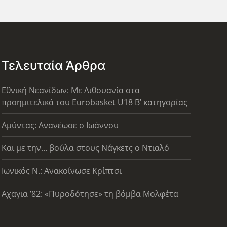
Τελευταία Άρθρα
Εθνική Νεανίδων: Με Λιθουανία στα
προημιτελικά του Eurobasket U18 Β’ κατηγορίας
Αμύντας: Ανανέωσε ο Ιωάννου
Και με την… βούλα στους Νάγκετς ο Ντιαλό
Ιωνικός Ν.: Ανακοίνωσε Κρίπτσι
Αχαγια ’82: «Πυροδότησε» τη βόμβα Μολφέτα